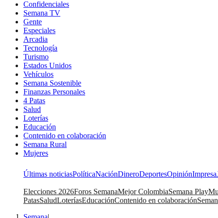
Confidenciales
Semana TV
Gente
Especiales
Arcadia
Tecnología
Turismo
Estados Unidos
Vehículos
Semana Sostenible
Finanzas Personales
4 Patas
Salud
Loterías
Educación
Contenido en colaboración
Semana Rural
Mujeres
Últimas noticias
Política
Nación
Dinero
Deportes
Opinión
Impresa
Elecciones 2026
Foros Semana
Mejor Colombia
Semana Play
Mu
Patas
Salud
Loterías
Educación
Contenido en colaboración
Seman
Semana
|