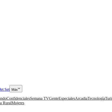
Jet Set
Más
ndo
Confidenciales
Semana TV
Gente
Especiales
Arcadia
Tecnología
Tur
a Rural
Mujeres