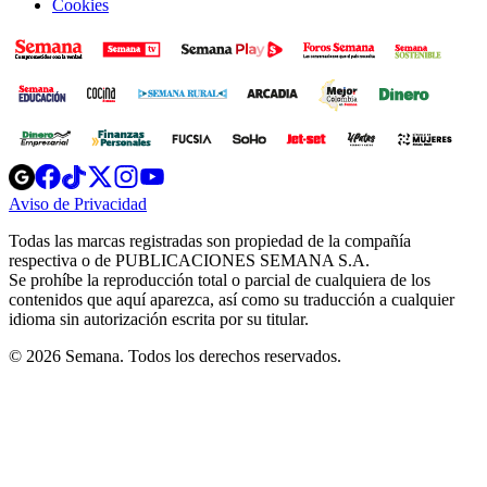
Cookies
Opens
Opens
Opens
Opens
Opens
in
in
in
in
in
Aviso de Privacidad
Opens
new
new
new
new
new
in
window
window
window
window
window
Todas las marcas registradas son propiedad de la compañía
new
respectiva o de PUBLICACIONES SEMANA S.A.
window
Se prohíbe la reproducción total o parcial de cualquiera de los
contenidos que aquí aparezca, así como su traducción a cualquier
idioma sin autorización escrita por su titular.
© 2026 Semana. Todos los derechos reservados.