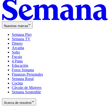
Nuestras marcas
Semana Play
Semana TV
Dinero
Arcadia
Soho
Opens
Fucsia
in
Opens
4 Patas
new
in
Educación
window
new
Foros Semana
window
Finanzas Personales
Semana Rural
Cocina
Círculo de Mujeres
Semana Sostenible
Acerca de nosotros