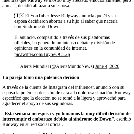
mientras que Ridway se mostró muy afectado emocionalmente, pero
aun así, decidió abrazar a su esposa.
🇺🇸 El YouTuber Jesse Ridgway anuncia que él y su
esposa decidieron abortar a su hijo al saber que nacería
con Síndrome de Down.
El anuncio, compartido a través de sus plataformas
oficiales, ha generado un intenso debate y división de
opiniones en la comunidad de internet.
pic.twitter.com/1uySeOCL2p
— Alerta Mundial (@AlertaMundoNews)
June 4, 2026
La pareja tomó una polémica decisión
A través de la cuenta de Instagram del influencer, anunció con su
esposa la polémica decisión de cara a la dolorosa situación. Rudway
especificó que la elección no se tomó a la ligera y aprovechó para
agradecer el apoyo de sus seguidoras.
“Esta semana mi esposa y yo tomamos la muy difícil decisión de
interrumpir el embarazo debido al síndrome de Down”
, escribió
Rudway en su red social oficial.