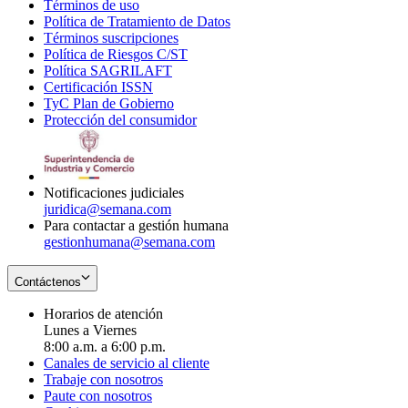
Términos de uso
Opens
Política de Tratamiento de Datos
in
Opens
Términos suscripciones
new
Opens
in
Política de Riesgos C/ST
window
in
Opens
new
Política SAGRILAFT
Opens
new
in
window
Certificación ISSN
Opens
in
window
new
TyC Plan de Gobierno
in
new
Opens
window
Protección del consumidor
new
window
in
Opens
window
new
in
window
new
window
Notificaciones judiciales
juridica@semana.com
Para contactar a gestión humana
gestionhumana@semana.com
Contáctenos
Horarios de atención
Lunes a Viernes
8:00 a.m. a 6:00 p.m.
Canales de servicio al cliente
Trabaje con nosotros
Paute con nosotros