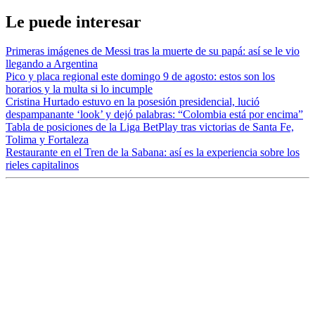
Le puede interesar
Primeras imágenes de Messi tras la muerte de su papá: así se le vio
llegando a Argentina
Pico y placa regional este domingo 9 de agosto: estos son los
horarios y la multa si lo incumple
Cristina Hurtado estuvo en la posesión presidencial, lució
despampanante ‘look’ y dejó palabras: “Colombia está por encima”
Tabla de posiciones de la Liga BetPlay tras victorias de Santa Fe,
Tolima y Fortaleza
Restaurante en el Tren de la Sabana: así es la experiencia sobre los
rieles capitalinos