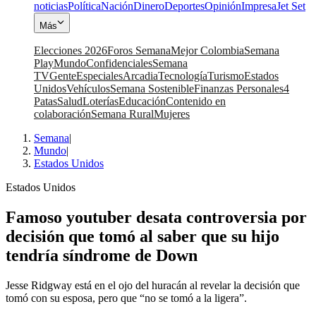
noticias
Política
Nación
Dinero
Deportes
Opinión
Impresa
Jet Set
Más
Elecciones 2026
Foros Semana
Mejor Colombia
Semana
Play
Mundo
Confidenciales
Semana
TV
Gente
Especiales
Arcadia
Tecnología
Turismo
Estados
Unidos
Vehículos
Semana Sostenible
Finanzas Personales
4
Patas
Salud
Loterías
Educación
Contenido en
colaboración
Semana Rural
Mujeres
Semana
|
Mundo
|
Estados Unidos
Estados Unidos
Famoso youtuber desata controversia por
decisión que tomó al saber que su hijo
tendría síndrome de Down
Jesse Ridgway está en el ojo del huracán al revelar la decisión que
tomó con su esposa, pero que “no se tomó a la ligera”.