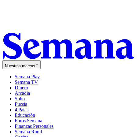
Nuestras marcas
Semana Play
Semana TV
Dinero
Arcadia
Soho
Opens
Fucsia
in
Opens
4 Patas
new
in
Educación
window
new
Foros Semana
window
Finanzas Personales
Semana Rural