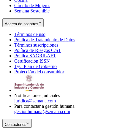
Cocina
Círculo de Mujeres
Semana Sostenible
Acerca de nosotros
Términos de uso
Opens
Política de Tratamiento de Datos
in
Opens
Términos suscripciones
new
Opens
in
Política de Riesgos C/ST
window
in
Opens
new
Política SAGRILAFT
Opens
new
in
window
Certificación ISSN
Opens
in
window
new
TyC Plan de Gobierno
in
new
Opens
window
Protección del consumidor
new
window
in
Opens
window
new
in
window
new
window
Notificaciones judiciales
juridica@semana.com
Para contactar a gestión humana
gestionhumana@semana.com
Contáctenos