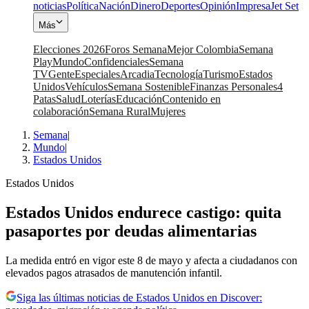
noticias
Política
Nación
Dinero
Deportes
Opinión
Impresa
Jet Set
Más
Elecciones 2026
Foros Semana
Mejor Colombia
Semana
Play
Mundo
Confidenciales
Semana
TV
Gente
Especiales
Arcadia
Tecnología
Turismo
Estados
Unidos
Vehículos
Semana Sostenible
Finanzas Personales
4
Patas
Salud
Loterías
Educación
Contenido en
colaboración
Semana Rural
Mujeres
Semana
|
Mundo
|
Estados Unidos
Estados Unidos
Estados Unidos endurece castigo: quita
pasaportes por deudas alimentarias
La medida entró en vigor este 8 de mayo y afecta a ciudadanos con
elevados pagos atrasados de manutención infantil.
Siga las últimas noticias de Estados Unidos en Discover: