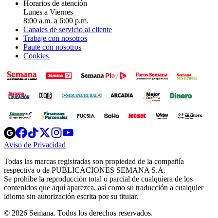
Horarios de atención
Lunes a Viernes
8:00 a.m. a 6:00 p.m.
Canales de servicio al cliente
Trabaje con nosotros
Paute con nosotros
Cookies
Opens
Opens
Opens
Opens
Opens
in
in
in
in
in
Aviso de Privacidad
Opens
new
new
new
new
new
in
window
window
window
window
window
Todas las marcas registradas son propiedad de la compañía
new
respectiva o de PUBLICACIONES SEMANA S.A.
window
Se prohíbe la reproducción total o parcial de cualquiera de los
contenidos que aquí aparezca, así como su traducción a cualquier
idioma sin autorización escrita por su titular.
© 2026 Semana. Todos los derechos reservados.