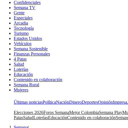
Confidenciales
Semana TV
Gente
Especiales
Arcadia
Tecnología
Turismo
Estados Unidos
Vehículos
Semana Sostenible
Finanzas Personales
4 Patas
Salud
Loterías
Educación
Contenido en colaboración
Semana Rural
Mujeres
Últimas noticias
Política
Nación
Dinero
Deportes
Opinión
Impresa
Elecciones 2026
Foros Semana
Mejor Colombia
Semana Play
Mu
Patas
Salud
Loterías
Educación
Contenido en colaboración
Seman
Semana
|