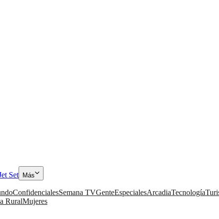
Jet Set
Más
ndo
Confidenciales
Semana TV
Gente
Especiales
Arcadia
Tecnología
Tur
a Rural
Mujeres