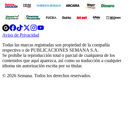
Opens
Opens
Opens
Opens
Opens
in
in
in
in
in
Aviso de Privacidad
Opens
new
new
new
new
new
in
window
window
window
window
window
Todas las marcas registradas son propiedad de la compañía
new
respectiva o de PUBLICACIONES SEMANA S.A.
window
Se prohíbe la reproducción total o parcial de cualquiera de los
contenidos que aquí aparezca, así como su traducción a cualquier
idioma sin autorización escrita por su titular.
© 2026 Semana. Todos los derechos reservados.