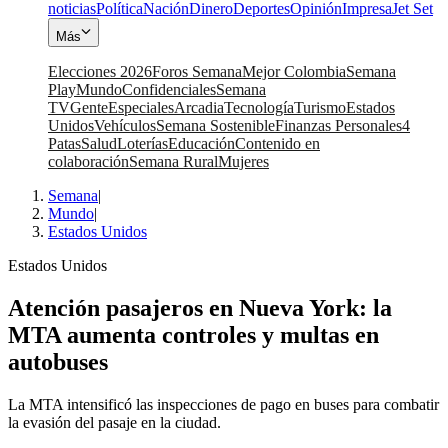
noticias
Política
Nación
Dinero
Deportes
Opinión
Impresa
Jet Set
Más
Elecciones 2026
Foros Semana
Mejor Colombia
Semana
Play
Mundo
Confidenciales
Semana
TV
Gente
Especiales
Arcadia
Tecnología
Turismo
Estados
Unidos
Vehículos
Semana Sostenible
Finanzas Personales
4
Patas
Salud
Loterías
Educación
Contenido en
colaboración
Semana Rural
Mujeres
Semana
|
Mundo
|
Estados Unidos
Estados Unidos
Atención pasajeros en Nueva York: la
MTA aumenta controles y multas en
autobuses
La MTA intensificó las inspecciones de pago en buses para combatir
la evasión del pasaje en la ciudad.