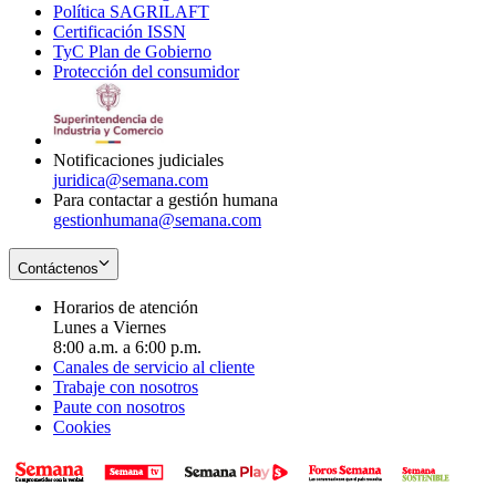
Política SAGRILAFT
Opens
new
in
window
Certificación ISSN
Opens
in
window
new
TyC Plan de Gobierno
in
new
Opens
window
Protección del consumidor
new
window
in
Opens
window
new
in
window
new
window
Notificaciones judiciales
juridica@semana.com
Para contactar a gestión humana
gestionhumana@semana.com
Contáctenos
Horarios de atención
Lunes a Viernes
8:00 a.m. a 6:00 p.m.
Canales de servicio al cliente
Trabaje con nosotros
Paute con nosotros
Cookies