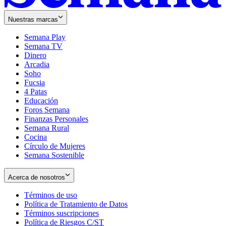
Nuestras marcas
Semana Play
Semana TV
Dinero
Arcadia
Soho
Opens
Fucsia
in
Opens
4 Patas
new
in
Educación
window
new
Foros Semana
window
Finanzas Personales
Semana Rural
Cocina
Círculo de Mujeres
Semana Sostenible
Acerca de nosotros
Términos de uso
Opens
Política de Tratamiento de Datos
in
Opens
Términos suscripciones
new
Opens
in
Política de Riesgos C/ST
window
in
Opens
new