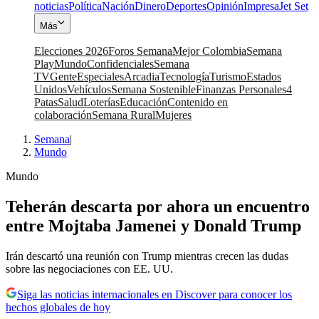
noticias
Política
Nación
Dinero
Deportes
Opinión
Impresa
Jet Set
Más
Elecciones 2026
Foros Semana
Mejor Colombia
Semana
Play
Mundo
Confidenciales
Semana
TV
Gente
Especiales
Arcadia
Tecnología
Turismo
Estados
Unidos
Vehículos
Semana Sostenible
Finanzas Personales
4
Patas
Salud
Loterías
Educación
Contenido en
colaboración
Semana Rural
Mujeres
Semana
|
Mundo
Mundo
Teherán descarta por ahora un encuentro
entre Mojtaba Jamenei y Donald Trump
Irán descartó una reunión con Trump mientras crecen las dudas
sobre las negociaciones con EE. UU.
Siga las noticias internacionales en Discover para conocer los
hechos globales de hoy