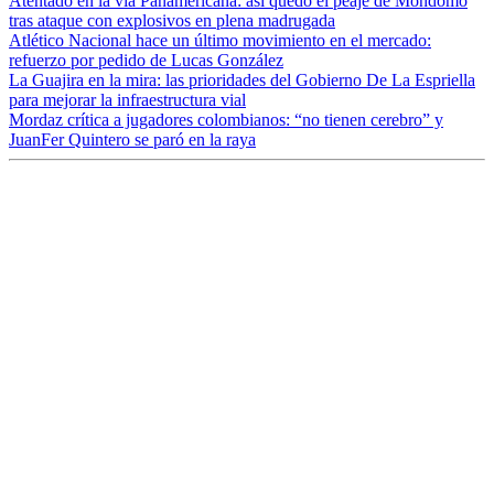
Atentado en la vía Panamericana: así quedó el peaje de Mondomo
tras ataque con explosivos en plena madrugada
Atlético Nacional hace un último movimiento en el mercado:
refuerzo por pedido de Lucas González
La Guajira en la mira: las prioridades del Gobierno De La Espriella
para mejorar la infraestructura vial
Mordaz crítica a jugadores colombianos: “no tienen cerebro” y
JuanFer Quintero se paró en la raya