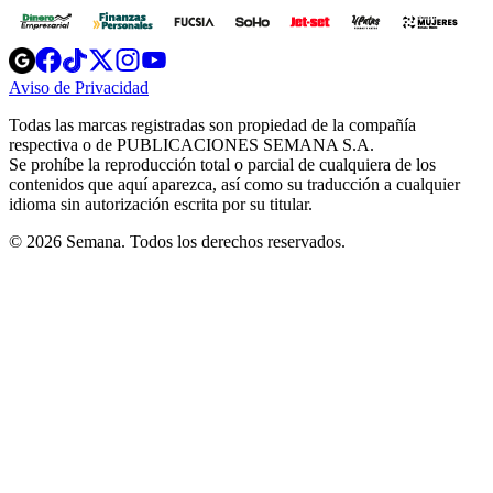
Opens
Opens
Opens
Opens
Opens
in
in
in
in
in
Aviso de Privacidad
Opens
new
new
new
new
new
in
window
window
window
window
window
Todas las marcas registradas son propiedad de la compañía
new
respectiva o de PUBLICACIONES SEMANA S.A.
window
Se prohíbe la reproducción total o parcial de cualquiera de los
contenidos que aquí aparezca, así como su traducción a cualquier
idioma sin autorización escrita por su titular.
© 2026 Semana. Todos los derechos reservados.