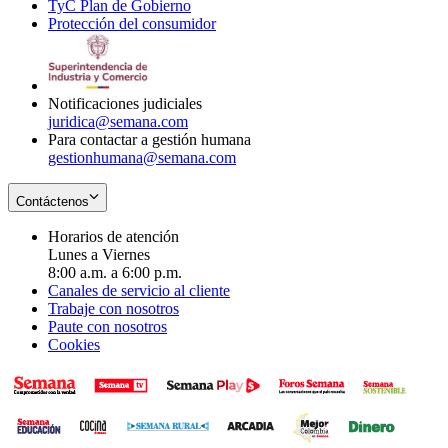
TyC Plan de Gobierno
in
new
Opens
window
Protección del consumidor
new
window
in
Opens
window
new
in
window
new
window
Notificaciones judiciales
juridica@semana.com
Para contactar a gestión humana
gestionhumana@semana.com
Contáctenos
Horarios de atención
Lunes a Viernes
8:00 a.m. a 6:00 p.m.
Canales de servicio al cliente
Trabaje con nosotros
Paute con nosotros
Cookies