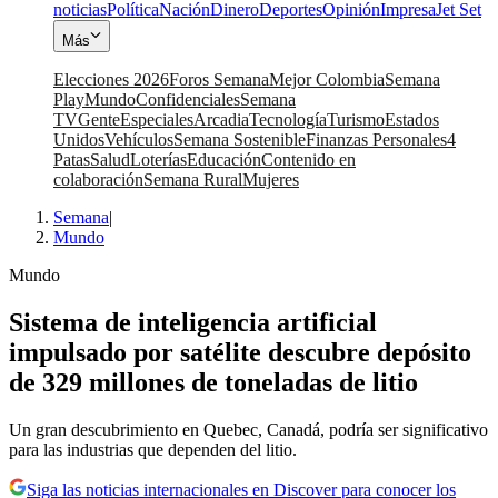
noticias
Política
Nación
Dinero
Deportes
Opinión
Impresa
Jet Set
Más
Elecciones 2026
Foros Semana
Mejor Colombia
Semana
Play
Mundo
Confidenciales
Semana
TV
Gente
Especiales
Arcadia
Tecnología
Turismo
Estados
Unidos
Vehículos
Semana Sostenible
Finanzas Personales
4
Patas
Salud
Loterías
Educación
Contenido en
colaboración
Semana Rural
Mujeres
Semana
|
Mundo
Mundo
Sistema de inteligencia artificial
impulsado por satélite descubre depósito
de 329 millones de toneladas de litio
Un gran descubrimiento en Quebec, Canadá, podría ser significativo
para las industrias que dependen del litio.
Siga las noticias internacionales en Discover para conocer los