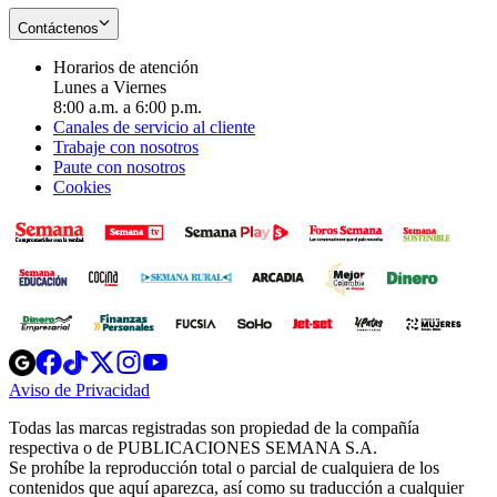
Contáctenos
Horarios de atención
Lunes a Viernes
8:00 a.m. a 6:00 p.m.
Canales de servicio al cliente
Trabaje con nosotros
Paute con nosotros
Cookies
Opens
Opens
Opens
Opens
Opens
in
in
in
in
in
Aviso de Privacidad
Opens
new
new
new
new
new
in
window
window
window
window
window
Todas las marcas registradas son propiedad de la compañía
new
respectiva o de PUBLICACIONES SEMANA S.A.
window
Se prohíbe la reproducción total o parcial de cualquiera de los
contenidos que aquí aparezca, así como su traducción a cualquier