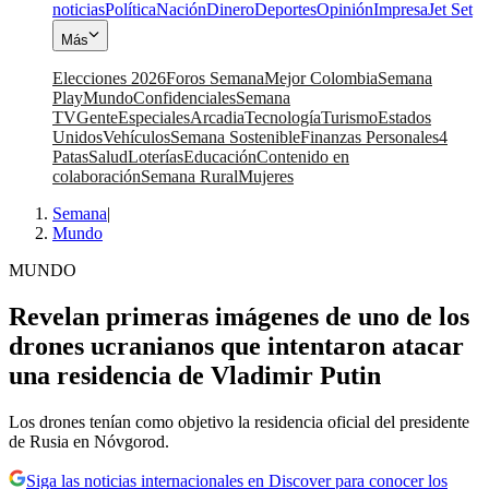
noticias
Política
Nación
Dinero
Deportes
Opinión
Impresa
Jet Set
Más
Elecciones 2026
Foros Semana
Mejor Colombia
Semana
Play
Mundo
Confidenciales
Semana
TV
Gente
Especiales
Arcadia
Tecnología
Turismo
Estados
Unidos
Vehículos
Semana Sostenible
Finanzas Personales
4
Patas
Salud
Loterías
Educación
Contenido en
colaboración
Semana Rural
Mujeres
Semana
|
Mundo
MUNDO
Revelan primeras imágenes de uno de los
drones ucranianos que intentaron atacar
una residencia de Vladimir Putin
Los drones tenían como objetivo la residencia oficial del presidente
de Rusia en Nóvgorod.
Siga las noticias internacionales en Discover para conocer los