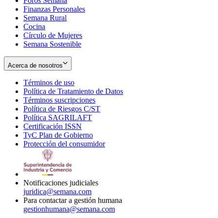
Foros Semana
window
Finanzas Personales
Semana Rural
Cocina
Círculo de Mujeres
Semana Sostenible
Acerca de nosotros
Términos de uso
Opens
Política de Tratamiento de Datos
in
Opens
Términos suscripciones
new
Opens
in
Política de Riesgos C/ST
window
in
Opens
new
Política SAGRILAFT
Opens
new
in
window
Certificación ISSN
Opens
in
window
new
TyC Plan de Gobierno
in
new
Opens
window
Protección del consumidor
new
window
in
Opens
window
new
in
window
new
window
Notificaciones judiciales
juridica@semana.com
Para contactar a gestión humana
gestionhumana@semana.com