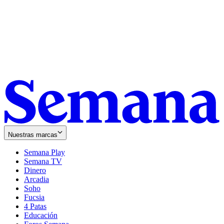
Nuestras marcas
Semana Play
Semana TV
Dinero
Arcadia
Soho
Opens
Fucsia
in
Opens
4 Patas
new
in
Educación
window
new