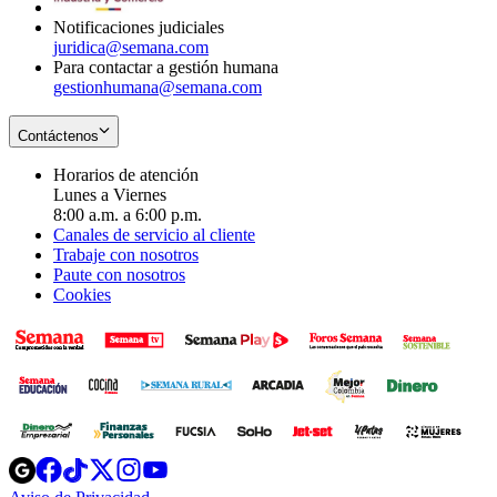
Notificaciones judiciales
juridica@semana.com
Para contactar a gestión humana
gestionhumana@semana.com
Contáctenos
Horarios de atención
Lunes a Viernes
8:00 a.m. a 6:00 p.m.
Canales de servicio al cliente
Trabaje con nosotros
Paute con nosotros
Cookies
Opens
Opens
Opens
Opens
Opens
in
in
in
in
in