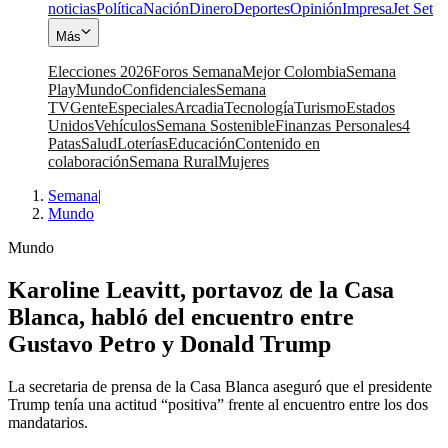
noticias
Política
Nación
Dinero
Deportes
Opinión
Impresa
Jet Set
Más
Elecciones 2026
Foros Semana
Mejor Colombia
Semana
Play
Mundo
Confidenciales
Semana
TV
Gente
Especiales
Arcadia
Tecnología
Turismo
Estados
Unidos
Vehículos
Semana Sostenible
Finanzas Personales
4
Patas
Salud
Loterías
Educación
Contenido en
colaboración
Semana Rural
Mujeres
Semana
|
Mundo
Mundo
Karoline Leavitt, portavoz de la Casa
Blanca, habló del encuentro entre
Gustavo Petro y Donald Trump
La secretaria de prensa de la Casa Blanca aseguró que el presidente
Trump tenía una actitud “positiva” frente al encuentro entre los dos
mandatarios.