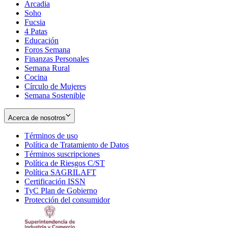
Arcadia
Soho
Opens
Fucsia
in
Opens
4 Patas
new
in
Educación
window
new
Foros Semana
window
Finanzas Personales
Semana Rural
Cocina
Círculo de Mujeres
Semana Sostenible
Acerca de nosotros
Términos de uso
Opens
Política de Tratamiento de Datos
in
Opens
Términos suscripciones
new
Opens
in
Política de Riesgos C/ST
window
in
Opens
new
Política SAGRILAFT
Opens
new
in
window
Certificación ISSN
Opens
in
window
new
TyC Plan de Gobierno
in
new
Opens
window
Protección del consumidor
new
window
in
Opens
window
new
in
window
new
window