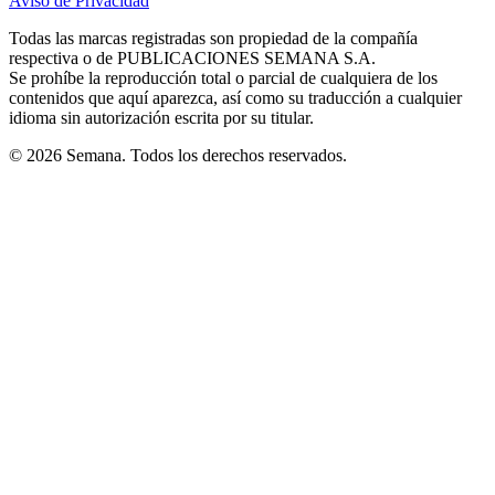
Aviso de Privacidad
Opens
new
new
new
new
new
in
window
window
window
window
window
Todas las marcas registradas son propiedad de la compañía
new
respectiva o de PUBLICACIONES SEMANA S.A.
window
Se prohíbe la reproducción total o parcial de cualquiera de los
contenidos que aquí aparezca, así como su traducción a cualquier
idioma sin autorización escrita por su titular.
© 2026 Semana. Todos los derechos reservados.