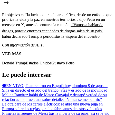
El objetivo es “la lucha contra el narcotráfico, desde un enfoque que
priorice la vida y la paz en nuestros territorios”, dijo Petro en un
mensaje en X, antes de entrar a la reunión.
“Vamos a hablar de
drogas, porque enormes cantidades de drogas salen de su país”,
había declarado Trump a periodistas la víspera del encuentro.
Con información de AFP.
VER MÁS
Donald Trump
Estados Unidos
Gustavo Petro
Le puede interesar
🔴EN VIVO | Plan retorno en Bogotá hoy, domingo 9 de agosto |
Siga en directo el estado del tráfico, vías y estado de la movilidad
Melina Ramírez habló de Mateo Carvajal y destapó verdad de su
relación actual; fue clara sobre detalle: “Nunca se me ocurrió”
La otra cara de los carros eléctricos: se abre una nueva puja en
Europa sobre las reglas para los fabricantes de estos vehículos
Primeras imágenes de Messi tras la muerte de su papá: así se le vio