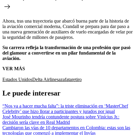
Ahora, tras una trayectoria que abarcó buena parte de la historia de
la aviación comercial moderna, Crandall se prepara para dar paso a
una nueva generación de auxiliares de vuelo encargadas de velar por
la seguridad de millones de pasajeros.
Su carrera refleja la transformación de una profesión que pasó
del glamour a convertirse en un pilar fundamental de la
aviación.
VER MÁS
Estados Unidos
Delta Airlines
azafata
retiro
Le puede interesar
“Nos va a hacer mucha falta”: la triste eliminación en ‘MasterChef
Celebrity’ que hizo llorar a participantes y jurados por igual
José Mourinho tendría contundente postura sobre Vinícius Jr.:
decisión sería clave en Real Madrid
Cambiaron las vías de 10 departamentos en Colombia: estas son las
tecnologías que comenzó a implementar el Invías