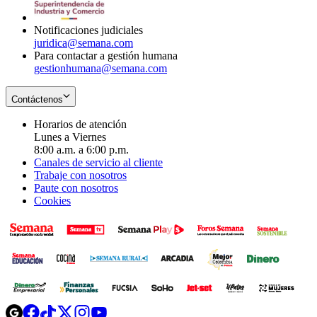
window
Notificaciones judiciales
juridica@semana.com
Para contactar a gestión humana
gestionhumana@semana.com
Contáctenos
Horarios de atención
Lunes a Viernes
8:00 a.m. a 6:00 p.m.
Canales de servicio al cliente
Trabaje con nosotros
Paute con nosotros
Cookies
Opens
Opens
Opens
Opens
Opens