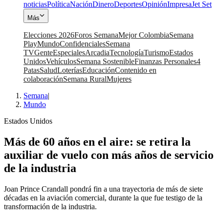
noticias
Política
Nación
Dinero
Deportes
Opinión
Impresa
Jet Set
Más
Elecciones 2026
Foros Semana
Mejor Colombia
Semana
Play
Mundo
Confidenciales
Semana
TV
Gente
Especiales
Arcadia
Tecnología
Turismo
Estados
Unidos
Vehículos
Semana Sostenible
Finanzas Personales
4
Patas
Salud
Loterías
Educación
Contenido en
colaboración
Semana Rural
Mujeres
Semana
|
Mundo
Estados Unidos
Más de 60 años en el aire: se retira la
auxiliar de vuelo con más años de servicio
de la industria
Joan Prince Crandall pondrá fin a una trayectoria de más de siete
décadas en la aviación comercial, durante la que fue testigo de la
transformación de la industria.