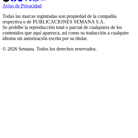
in
in
in
in
in
Aviso de Privacidad
Opens
new
new
new
new
new
in
window
window
window
window
window
Todas las marcas registradas son propiedad de la compañía
new
respectiva o de PUBLICACIONES SEMANA S.A.
window
Se prohíbe la reproducción total o parcial de cualquiera de los
contenidos que aquí aparezca, así como su traducción a cualquier
idioma sin autorización escrita por su titular.
© 2026 Semana. Todos los derechos reservados.