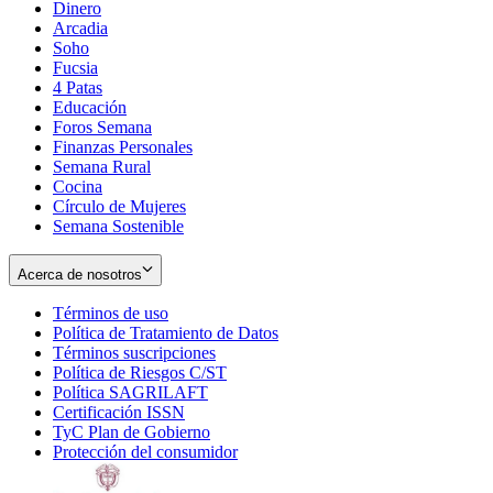
Dinero
Arcadia
Soho
Opens
Fucsia
in
Opens
4 Patas
new
in
Educación
window
new
Foros Semana
window
Finanzas Personales
Semana Rural
Cocina
Círculo de Mujeres
Semana Sostenible
Acerca de nosotros
Términos de uso
Opens
Política de Tratamiento de Datos
in
Opens
Términos suscripciones
new
Opens
in
Política de Riesgos C/ST
window
in
Opens
new
Política SAGRILAFT
Opens
new
in
window
Certificación ISSN
Opens
in
window
new
TyC Plan de Gobierno
in
new
Opens
window
Protección del consumidor
new
window
in
Opens
window
new
in
window
new