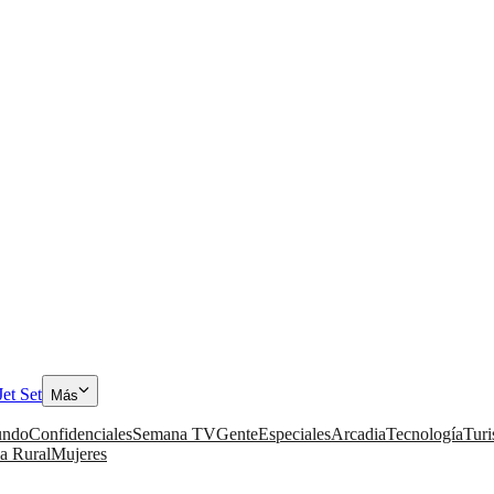
Jet Set
Más
ndo
Confidenciales
Semana TV
Gente
Especiales
Arcadia
Tecnología
Tur
a Rural
Mujeres