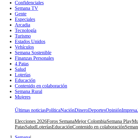
Confidenciales
Semana TV
Gente
Especiales
Arcadia
Tecnología
Turismo
Estados Unidos
Vehículos
Semana Sostenible
Finanzas Personales
4 Patas
Salud
Loterías
Educación
Contenido en colaboración
Semana Rural
Mujeres
Últimas noticias
Política
Nación
Dinero
Deportes
Opinión
Impresa
Elecciones 2026
Foros Semana
Mejor Colombia
Semana Play
Mu
Patas
Salud
Loterías
Educación
Contenido en colaboración
Seman
Semana
|