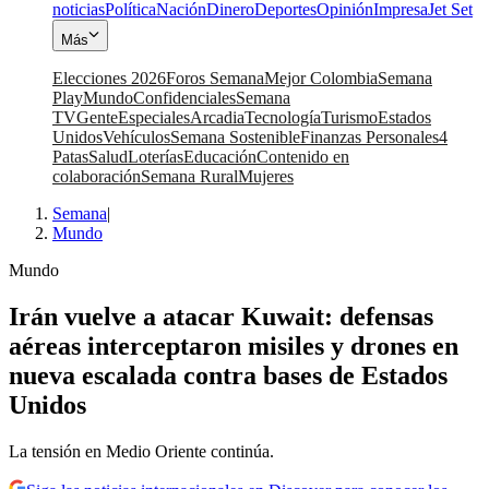
noticias
Política
Nación
Dinero
Deportes
Opinión
Impresa
Jet Set
Más
Elecciones 2026
Foros Semana
Mejor Colombia
Semana
Play
Mundo
Confidenciales
Semana
TV
Gente
Especiales
Arcadia
Tecnología
Turismo
Estados
Unidos
Vehículos
Semana Sostenible
Finanzas Personales
4
Patas
Salud
Loterías
Educación
Contenido en
colaboración
Semana Rural
Mujeres
Semana
|
Mundo
Mundo
Irán vuelve a atacar Kuwait: defensas
aéreas interceptaron misiles y drones en
nueva escalada contra bases de Estados
Unidos
La tensión en Medio Oriente continúa.