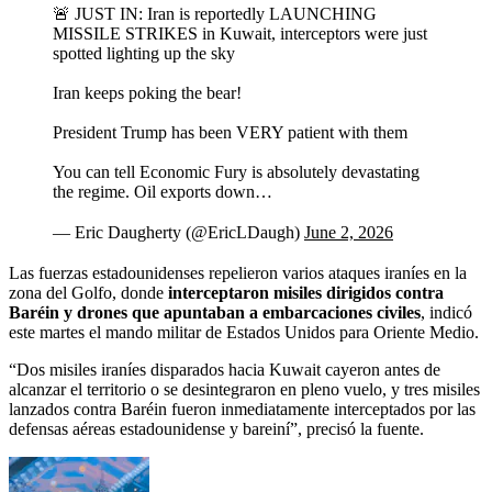
🚨 JUST IN: Iran is reportedly LAUNCHING
MISSILE STRIKES in Kuwait, interceptors were just
spotted lighting up the sky
Iran keeps poking the bear!
President Trump has been VERY patient with them
You can tell Economic Fury is absolutely devastating
the regime. Oil exports down…
— Eric Daugherty (@EricLDaugh)
June 2, 2026
Las fuerzas estadounidenses repelieron varios ataques iraníes en la
zona del Golfo, donde
interceptaron misiles dirigidos contra
Baréin y drones que apuntaban a embarcaciones civiles
, indicó
este martes el mando militar de Estados Unidos para Oriente Medio.
“Dos misiles iraníes disparados hacia Kuwait cayeron antes de
alcanzar el territorio o se desintegraron en pleno vuelo, y tres misiles
lanzados contra Baréin fueron inmediatamente interceptados por las
defensas aéreas estadounidense y bareiní”, precisó la fuente.