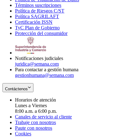
Términos suscripciones
new
Opens
in
Política de Riesgos C/ST
window
in
Opens
new
Política SAGRILAFT
Opens
new
in
window
Certificación ISSN
Opens
in
window
new
TyC Plan de Gobierno
in
new
Opens
window
Protección del consumidor
new
window
in
Opens
window
new
in
window
new
window
Notificaciones judiciales
juridica@semana.com
Para contactar a gestión humana
gestionhumana@semana.com
Contáctenos
Horarios de atención
Lunes a Viernes
8:00 a.m. a 6:00 p.m.
Canales de servicio al cliente
Trabaje con nosotros
Paute con nosotros
Cookies