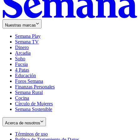
Nuestras marcas
Semana Play
Semana TV
Dinero
Arcadia
Soho
Opens
Fucsia
in
Opens
4 Patas
new
in
Educación
window
new
Foros Semana
window
Finanzas Personales
Semana Rural
Cocina
Círculo de Mujeres
Semana Sostenible
Acerca de nosotros
Términos de uso
Opens
Política de Tratamiento de Datos
in
Opens