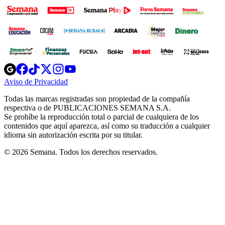
Opens
Opens
Opens
Opens
Opens
in
in
in
in
in
Aviso de Privacidad
Opens
new
new
new
new
new
in
window
window
window
window
window
Todas las marcas registradas son propiedad de la compañía
new
respectiva o de PUBLICACIONES SEMANA S.A.
window
Se prohíbe la reproducción total o parcial de cualquiera de los
contenidos que aquí aparezca, así como su traducción a cualquier
idioma sin autorización escrita por su titular.
© 2026 Semana. Todos los derechos reservados.