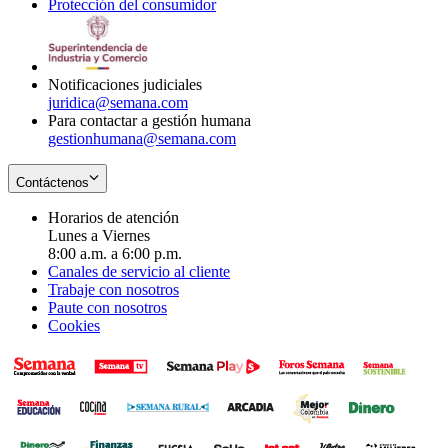
Protección del consumidor
new
window
in
Opens
window
new
in
window
new
window
Notificaciones judiciales
juridica@semana.com
Para contactar a gestión humana
gestionhumana@semana.com
Contáctenos
Horarios de atención
Lunes a Viernes
8:00 a.m. a 6:00 p.m.
Canales de servicio al cliente
Trabaje con nosotros
Paute con nosotros
Cookies