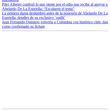
Piter Albeiro confesó lo que siente por el odio que recibe al apoyar a
Abelardo De La Espriella: “Escalaron el tema”
La primera dama deslumbró antes de la posesión de Abelardo De La
Espriella: detalles de su exclusivo ‘outfit’
Juan Fernando Quintero volvería a Colombia con histórico club: dan
como confirmado su fichaje