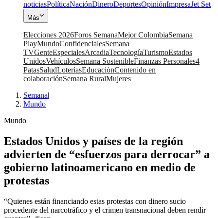
noticias
Política
Nación
Dinero
Deportes
Opinión
Impresa
Jet Set
Más
Elecciones 2026
Foros Semana
Mejor Colombia
Semana
Play
Mundo
Confidenciales
Semana
TV
Gente
Especiales
Arcadia
Tecnología
Turismo
Estados
Unidos
Vehículos
Semana Sostenible
Finanzas Personales
4
Patas
Salud
Loterías
Educación
Contenido en
colaboración
Semana Rural
Mujeres
Semana
|
Mundo
Mundo
Estados Unidos y países de la región
advierten de “esfuerzos para derrocar” a
gobierno latinoamericano en medio de
protestas
“Quienes están financiando estas protestas con dinero sucio
procedente del narcotráfico y el crimen transnacional deben rendir