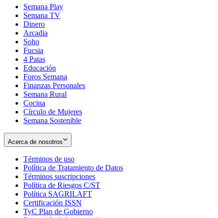
Semana Play
Semana TV
Dinero
Arcadia
Soho
Opens
Fucsia
in
Opens
4 Patas
new
in
Educación
window
new
Foros Semana
window
Finanzas Personales
Semana Rural
Cocina
Círculo de Mujeres
Semana Sostenible
Acerca de nosotros
Términos de uso
Opens
Política de Tratamiento de Datos
in
Opens
Términos suscripciones
new
Opens
in
Política de Riesgos C/ST
window
in
Opens
new
Política SAGRILAFT
Opens
new
in
window
Certificación ISSN
Opens
in
window
new
TyC Plan de Gobierno
in
new
Opens
window