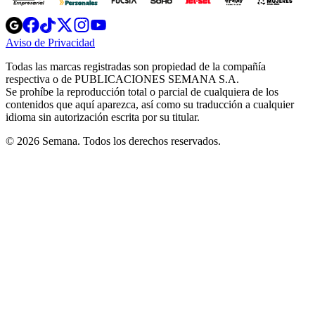
Opens
Opens
Opens
Opens
Opens
in
in
in
in
in
Aviso de Privacidad
Opens
new
new
new
new
new
in
window
window
window
window
window
Todas las marcas registradas son propiedad de la compañía
new
respectiva o de PUBLICACIONES SEMANA S.A.
window
Se prohíbe la reproducción total o parcial de cualquiera de los
contenidos que aquí aparezca, así como su traducción a cualquier
idioma sin autorización escrita por su titular.
© 2026 Semana. Todos los derechos reservados.