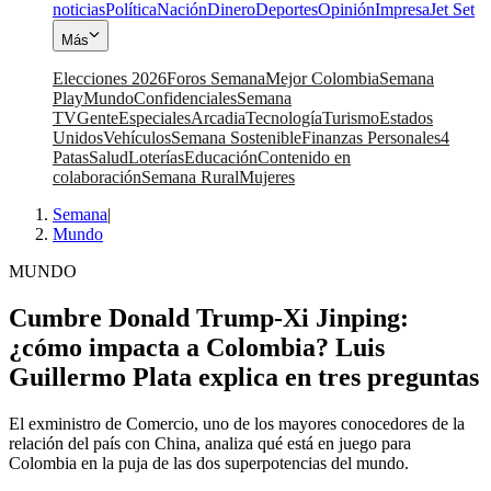
noticias
Política
Nación
Dinero
Deportes
Opinión
Impresa
Jet Set
Más
Elecciones 2026
Foros Semana
Mejor Colombia
Semana
Play
Mundo
Confidenciales
Semana
TV
Gente
Especiales
Arcadia
Tecnología
Turismo
Estados
Unidos
Vehículos
Semana Sostenible
Finanzas Personales
4
Patas
Salud
Loterías
Educación
Contenido en
colaboración
Semana Rural
Mujeres
Semana
|
Mundo
MUNDO
Cumbre Donald Trump-Xi Jinping:
¿cómo impacta a Colombia? Luis
Guillermo Plata explica en tres preguntas
El exministro de Comercio, uno de los mayores conocedores de la
relación del país con China, analiza qué está en juego para
Colombia en la puja de las dos superpotencias del mundo.