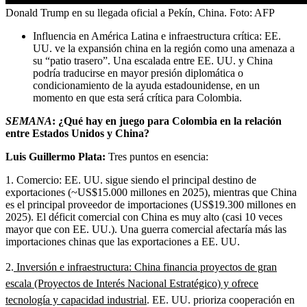
Donald Trump en su llegada oficial a Pekín, China.
Foto:
AFP
Influencia en América Latina e infraestructura crítica: EE.
UU. ve la expansión china en la región como una amenaza a
su “patio trasero”. Una escalada entre EE. UU. y China
podría traducirse en mayor presión diplomática o
condicionamiento de la ayuda estadounidense, en un
momento en que esta será crítica para Colombia.
SEMANA
: ⁠¿Qué hay en juego para Colombia en la relación
entre Estados Unidos y China?
Luis Guillermo Plata:
Tres puntos en esencia:
1. Comercio: EE. UU. sigue siendo el principal destino de
exportaciones (~US$15.000 millones en 2025), mientras que China
es el principal proveedor de importaciones (US$19.300 millones en
2025). El déficit comercial con China es muy alto (casi 10 veces
mayor que con EE. UU.). Una guerra comercial afectaría más las
importaciones chinas que las exportaciones a EE. UU.
2.
Inversión e infraestructura: China financia proyectos de gran
escala (Proyectos de Interés Nacional Estratégico) y ofrece
tecnología y capacidad industrial
. EE. UU. prioriza cooperación en