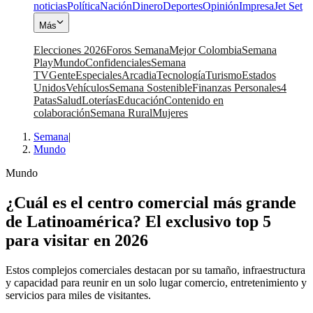
noticias
Política
Nación
Dinero
Deportes
Opinión
Impresa
Jet Set
Más
Elecciones 2026
Foros Semana
Mejor Colombia
Semana
Play
Mundo
Confidenciales
Semana
TV
Gente
Especiales
Arcadia
Tecnología
Turismo
Estados
Unidos
Vehículos
Semana Sostenible
Finanzas Personales
4
Patas
Salud
Loterías
Educación
Contenido en
colaboración
Semana Rural
Mujeres
Semana
|
Mundo
Mundo
¿Cuál es el centro comercial más grande
de Latinoamérica? El exclusivo top 5
para visitar en 2026
Estos complejos comerciales destacan por su tamaño, infraestructura
y capacidad para reunir en un solo lugar comercio, entretenimiento y
servicios para miles de visitantes.