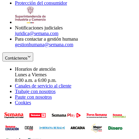
Protección del consumidor
new
window
in
Opens
window
new
in
window
new
window
Notificaciones judiciales
juridica@semana.com
Para contactar a gestión humana
gestionhumana@semana.com
Contáctenos
Horarios de atención
Lunes a Viernes
8:00 a.m. a 6:00 p.m.
Canales de servicio al cliente
Trabaje con nosotros
Paute con nosotros
Cookies