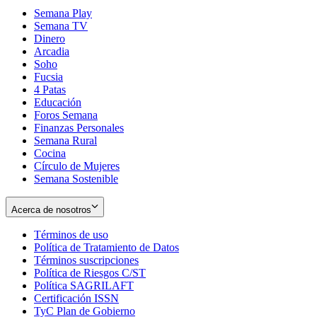
Semana Play
Semana TV
Dinero
Arcadia
Soho
Opens
Fucsia
in
Opens
4 Patas
new
in
Educación
window
new
Foros Semana
window
Finanzas Personales
Semana Rural
Cocina
Círculo de Mujeres
Semana Sostenible
Acerca de nosotros
Términos de uso
Opens
Política de Tratamiento de Datos
in
Opens
Términos suscripciones
new
Opens
in
Política de Riesgos C/ST
window
in
Opens
new
Política SAGRILAFT
Opens
new
in
window
Certificación ISSN
Opens
in
window
new
TyC Plan de Gobierno
in
new
Opens
window