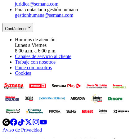
juridica@semana.com
Para contactar a gestión humana
gestionhumana@semana.com
Contáctenos
Horarios de atención
Lunes a Viernes
8:00 a.m. a 6:00 p.m.
Canales de servicio al cliente
Trabaje con nosotros
Paute con nosotros
Cookies
Opens
Opens
Opens
Opens
Opens
in
in
in
in
in
Aviso de Privacidad
Opens
new
new
new
new
new
in
window
window
window
window
window