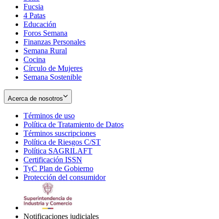
Fucsia
in
Opens
4 Patas
new
in
Educación
window
new
Foros Semana
window
Finanzas Personales
Semana Rural
Cocina
Círculo de Mujeres
Semana Sostenible
Acerca de nosotros
Términos de uso
Opens
Política de Tratamiento de Datos
in
Opens
Términos suscripciones
new
Opens
in
Política de Riesgos C/ST
window
in
Opens
new
Política SAGRILAFT
Opens
new
in
window
Certificación ISSN
Opens
in
window
new
TyC Plan de Gobierno
in
new
Opens
window
Protección del consumidor
new
window
in
Opens
window
new
in
window
new
window
Notificaciones judiciales