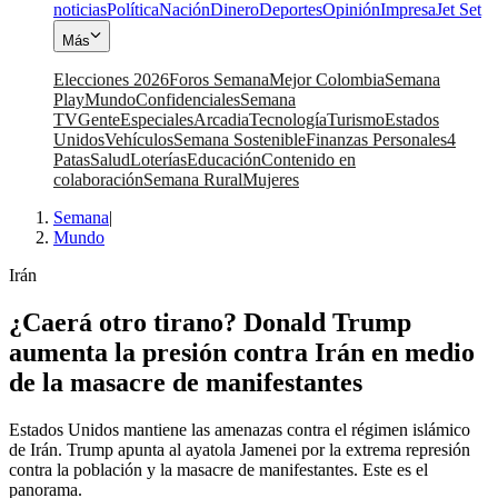
noticias
Política
Nación
Dinero
Deportes
Opinión
Impresa
Jet Set
Más
Elecciones 2026
Foros Semana
Mejor Colombia
Semana
Play
Mundo
Confidenciales
Semana
TV
Gente
Especiales
Arcadia
Tecnología
Turismo
Estados
Unidos
Vehículos
Semana Sostenible
Finanzas Personales
4
Patas
Salud
Loterías
Educación
Contenido en
colaboración
Semana Rural
Mujeres
Semana
|
Mundo
Irán
⁠¿Caerá otro tirano? Donald Trump
aumenta la presión contra Irán en medio
de la masacre de manifestantes
Estados Unidos mantiene las amenazas contra el régimen islámico
de Irán. Trump apunta al ayatola Jamenei por la extrema represión
contra la población y la masacre de manifestantes. Este es el
panorama.