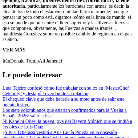
ejemplo, fracturas, quiebres dentro de la burocracia y la élite
autoritaria,
particularmente los burócratas con armas, es decir, la
idea de los de todo el estamento militar. Particularmente, hay que
pensar un poco cómo está, digamos, cómo es la línea de mando, si
eso se puede quebrar entre el líder supremo y las diversas fuerzas
que componen, obviamente, las Fuerzas Armadas iraníes”,
manifiesta González sobre un posible cambio de régimen en el país
asiático.
VER MÁS
Irán
Donald Trump
Ali Jamenei
Le puede interesar
Lina Tejeiro confesó cómo fue trabajar con su ex en ‘MasterChef
Celebrity’ y destapó la verdad de su relación
El chequeo clave que debe hacerle a su moto antes de salir este
puente festivo
Los siete colombianos que estarían confirmados para la Vuelta a
España 2026: salió la lista
Ni Kane ni Olise: la nueva joya del Bayern Múnich que se rindió a
los pies de Luis Díaz
¿Silvia Tcherassi vestirá a Ana Lucía Pineda en la posesión
presidencial? Así podría lucir la nueva primera dama siguiendo la