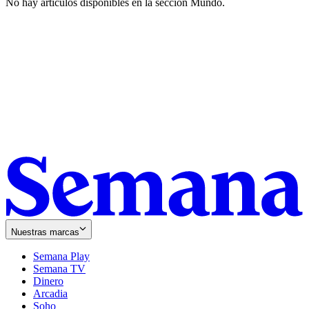
No hay artículos disponibles en la sección
Mundo
.
Nuestras marcas
Semana Play
Semana TV
Dinero
Arcadia
Soho
Opens