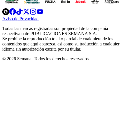
Opens
Opens
Opens
Opens
Opens
in
in
in
in
in
Aviso de Privacidad
Opens
new
new
new
new
new
in
window
window
window
window
window
Todas las marcas registradas son propiedad de la compañía
new
respectiva o de PUBLICACIONES SEMANA S.A.
window
Se prohíbe la reproducción total o parcial de cualquiera de los
contenidos que aquí aparezca, así como su traducción a cualquier
idioma sin autorización escrita por su titular.
© 2026 Semana. Todos los derechos reservados.