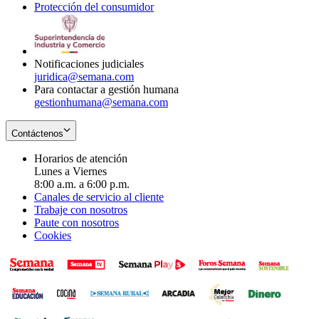
Protección del consumidor
new
window
in
Opens
window
new
in
window
new
window
Notificaciones judiciales
juridica@semana.com
Para contactar a gestión humana
gestionhumana@semana.com
Contáctenos
Horarios de atención
Lunes a Viernes
8:00 a.m. a 6:00 p.m.
Canales de servicio al cliente
Trabaje con nosotros
Paute con nosotros
Cookies