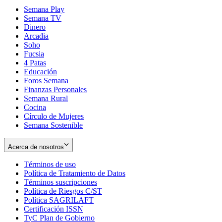
Semana Play
Semana TV
Dinero
Arcadia
Soho
Opens
Fucsia
in
Opens
4 Patas
new
in
Educación
window
new
Foros Semana
window
Finanzas Personales
Semana Rural
Cocina
Círculo de Mujeres
Semana Sostenible
Acerca de nosotros
Términos de uso
Opens
Política de Tratamiento de Datos
in
Opens
Términos suscripciones
new
Opens
in
Política de Riesgos C/ST
window
in
Opens
new
Política SAGRILAFT
Opens
new
in
window
Certificación ISSN
Opens
in
window
new
TyC Plan de Gobierno
in
new
Opens
window