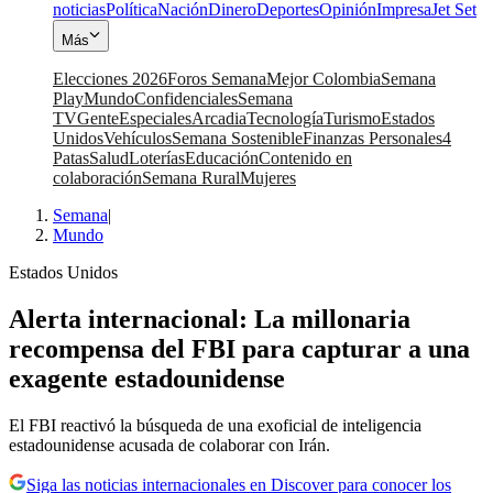
noticias
Política
Nación
Dinero
Deportes
Opinión
Impresa
Jet Set
Más
Elecciones 2026
Foros Semana
Mejor Colombia
Semana
Play
Mundo
Confidenciales
Semana
TV
Gente
Especiales
Arcadia
Tecnología
Turismo
Estados
Unidos
Vehículos
Semana Sostenible
Finanzas Personales
4
Patas
Salud
Loterías
Educación
Contenido en
colaboración
Semana Rural
Mujeres
Semana
|
Mundo
Estados Unidos
Alerta internacional: La millonaria
recompensa del FBI para capturar a una
exagente estadounidense
El FBI reactivó la búsqueda de una exoficial de inteligencia
estadounidense acusada de colaborar con Irán.
Siga las noticias internacionales en Discover para conocer los