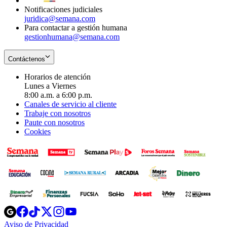
Notificaciones judiciales
juridica@semana.com
Para contactar a gestión humana
gestionhumana@semana.com
Contáctenos
Horarios de atención
Lunes a Viernes
8:00 a.m. a 6:00 p.m.
Canales de servicio al cliente
Trabaje con nosotros
Paute con nosotros
Cookies
Opens
Opens
Opens
Opens
Opens
in
in
in
in
in
Aviso de Privacidad
Opens