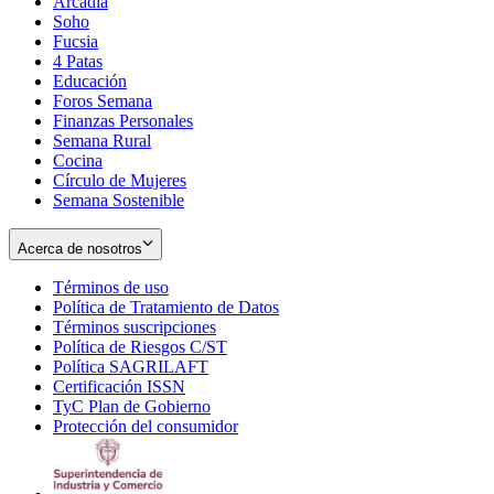
Arcadia
Soho
Opens
Fucsia
in
Opens
4 Patas
new
in
Educación
window
new
Foros Semana
window
Finanzas Personales
Semana Rural
Cocina
Círculo de Mujeres
Semana Sostenible
Acerca de nosotros
Términos de uso
Opens
Política de Tratamiento de Datos
in
Opens
Términos suscripciones
new
Opens
in
Política de Riesgos C/ST
window
in
Opens
new
Política SAGRILAFT
Opens
new
in
window
Certificación ISSN
Opens
in
window
new
TyC Plan de Gobierno
in
new
Opens
window
Protección del consumidor
new
window
in
Opens
window
new
in
window
new
window