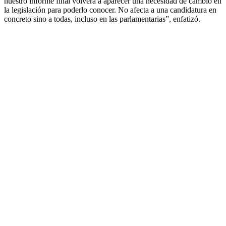
nuestro informe final volverá a aparecer una necesidad de cambio en
la legislación para poderlo conocer. No afecta a una candidatura en
concreto sino a todas, incluso en las parlamentarias”, enfatizó.