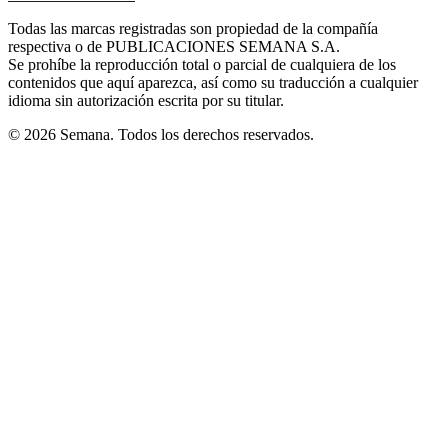
new
new
new
new
new
in
window
window
window
window
window
Todas las marcas registradas son propiedad de la compañía
new
respectiva o de PUBLICACIONES SEMANA S.A.
window
Se prohíbe la reproducción total o parcial de cualquiera de los
contenidos que aquí aparezca, así como su traducción a cualquier
idioma sin autorización escrita por su titular.
© 2026 Semana. Todos los derechos reservados.