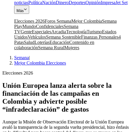
noticias
Política
Nación
Dinero
Deportes
Opinión
Impresa
Jet Set
Más
Elecciones 2026
Foros Semana
Mejor Colombia
Semana
Play
Mundo
Confidenciales
Semana
TV
Gente
Especiales
Arcadia
Tecnología
Turismo
Estados
Unidos
Vehículos
Semana Sostenible
Finanzas Personales
4
Patas
Salud
Loterías
Educación
Contenido en
colaboración
Semana Rural
Mujeres
Semana
|
Mejor Colombia Elecciones
Elecciones 2026
Unión Europea lanza alerta sobre la
financiación de las campañas en
Colombia y advierte posible
“infradeclaración” de gastos
Aunque la Misión de Observación Electoral de la Unión Europea
avaló la transparencia de la segunda vuelta presidencial, hizo énfasis