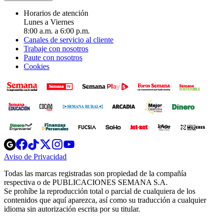
Horarios de atención
Lunes a Viernes
8:00 a.m. a 6:00 p.m.
Canales de servicio al cliente
Trabaje con nosotros
Paute con nosotros
Cookies
Opens
Opens
Opens
Opens
Opens
in
in
in
in
in
Aviso de Privacidad
Opens
new
new
new
new
new
in
window
window
window
window
window
Todas las marcas registradas son propiedad de la compañía
new
respectiva o de PUBLICACIONES SEMANA S.A.
window
Se prohíbe la reproducción total o parcial de cualquiera de los
contenidos que aquí aparezca, así como su traducción a cualquier
idioma sin autorización escrita por su titular.