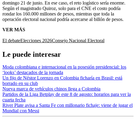
domingo 21 de junio. En ese caso, el reto logístico sería enorme.
Según el magistrado Quiroz, solo para el CNE el costo podría
rondar los 160.000 millones de pesos, mientras que toda la
operación electoral nacional podría acercarse al billón de pesos.
VER MÁS
El debate
Elecciones 2026
Consejo Nacional Electoral
Le puede interesar
Moda colombiana e internacional en la posesión presidencial: los
‘looks’ destacados de la jornada
Un fijo de Néstor Lorenzo en Colombia ficharía en Brasil: está
borrado en su club
Nueva marca de vehículos chinos llega a Colombia
Partidos de la Liga Betplay de este 8 de agosto: horarios para ver la
cuarta fecha
River Plate avisa a Santa Fe con millonario fichaje: viene de jugar el
Mundial con Messi