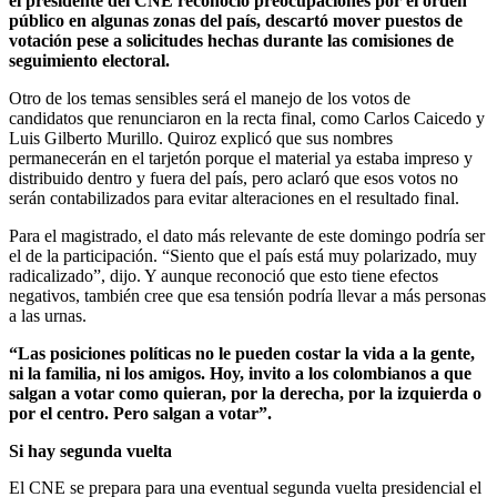
el presidente del CNE reconoció preocupaciones por el orden
público en algunas zonas del país, descartó mover puestos de
votación pese a solicitudes hechas durante las comisiones de
seguimiento electoral.
Otro de los temas sensibles será el manejo de los votos de
candidatos que renunciaron en la recta final, como Carlos Caicedo y
Luis Gilberto Murillo. Quiroz explicó que sus nombres
permanecerán en el tarjetón porque el material ya estaba impreso y
distribuido dentro y fuera del país, pero aclaró que esos votos no
serán contabilizados para evitar alteraciones en el resultado final.
Para el magistrado, el dato más relevante de este domingo podría ser
el de la participación. “Siento que el país está muy polarizado, muy
radicalizado”, dijo. Y aunque reconoció que esto tiene efectos
negativos, también cree que esa tensión podría llevar a más personas
a las urnas.
“Las posiciones políticas no le pueden costar la vida a la gente,
ni la familia, ni los amigos. Hoy, invito a los colombianos a que
salgan a votar como quieran, por la derecha, por la izquierda o
por el centro. Pero salgan a votar”.
Si hay segunda vuelta
El CNE se prepara para una eventual segunda vuelta presidencial el