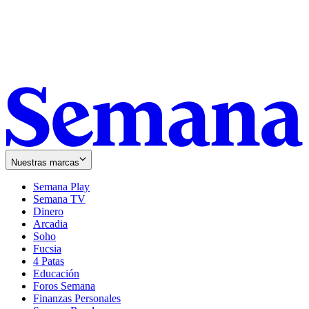
Nuestras marcas
Semana Play
Semana TV
Dinero
Arcadia
Soho
Opens
Fucsia
in
Opens
4 Patas
new
in
Educación
window
new
Foros Semana
window
Finanzas Personales