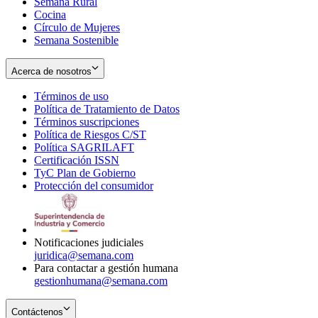
Semana Rural
Cocina
Círculo de Mujeres
Semana Sostenible
Acerca de nosotros
Términos de uso
Opens
Política de Tratamiento de Datos
in
Opens
Términos suscripciones
new
Opens
in
Política de Riesgos C/ST
window
in
Opens
new
Política SAGRILAFT
Opens
new
in
window
Certificación ISSN
Opens
in
window
new
TyC Plan de Gobierno
in
new
Opens
window
Protección del consumidor
new
window
in
Opens
window
new
in
window
new
window
Notificaciones judiciales
juridica@semana.com
Para contactar a gestión humana
gestionhumana@semana.com
Contáctenos