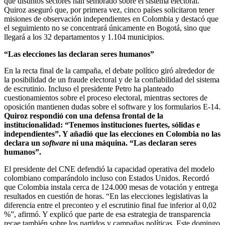
que distintos sectores han sembrado sobre el sistema electoral.
Quiroz aseguró que, por primera vez, cinco países solicitaron tener
misiones de observación independientes en Colombia y destacó que
el seguimiento no se concentrará únicamente en Bogotá, sino que
llegará a los 32 departamentos y 1.104 municipios.
“Las elecciones las declaran seres humanos”
En la recta final de la campaña, el debate político giró alrededor de
la posibilidad de un fraude electoral y de la confiabilidad del sistema
de escrutinio. Incluso el presidente Petro ha planteado
cuestionamientos sobre el proceso electoral, mientras sectores de
oposición mantienen dudas sobre el software y los formularios E-14.
Quiroz respondió con una defensa frontal de la
institucionalidad: “Tenemos instituciones fuertes, sólidas e
independientes”. Y añadió que las elecciones en Colombia no las
declara un
software
ni una máquina. “Las declaran seres
humanos”.
El presidente del CNE defendió la capacidad operativa del modelo
colombiano comparándolo incluso con Estados Unidos. Recordó
que Colombia instala cerca de 124.000 mesas de votación y entrega
resultados en cuestión de horas. “En las elecciones legislativas la
diferencia entre el preconteo y el escrutinio final fue inferior al 0,02
%”, afirmó. Y explicó que parte de esa estrategia de transparencia
recae también sobre los partidos y campañas políticas. Este domingo