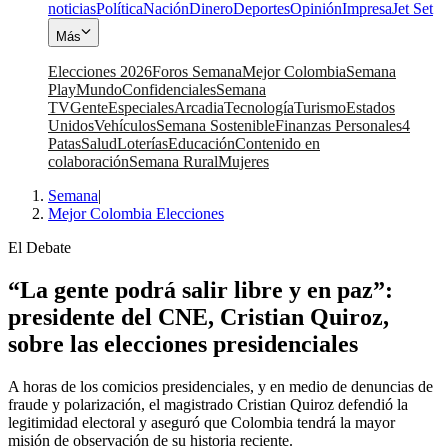
noticias
Política
Nación
Dinero
Deportes
Opinión
Impresa
Jet Set
Más
Elecciones 2026
Foros Semana
Mejor Colombia
Semana
Play
Mundo
Confidenciales
Semana
TV
Gente
Especiales
Arcadia
Tecnología
Turismo
Estados
Unidos
Vehículos
Semana Sostenible
Finanzas Personales
4
Patas
Salud
Loterías
Educación
Contenido en
colaboración
Semana Rural
Mujeres
Semana
|
Mejor Colombia Elecciones
El Debate
“La gente podrá salir libre y en paz”:
presidente del CNE, Cristian Quiroz,
sobre las elecciones presidenciales
A horas de los comicios presidenciales, y en medio de denuncias de
fraude y polarización, el magistrado Cristian Quiroz defendió la
legitimidad electoral y aseguró que Colombia tendrá la mayor
misión de observación de su historia reciente.