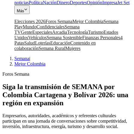
noticias
Política
Nación
Dinero
Deportes
Opinión
Impresa
Jet Set
Más
Elecciones 2026
Foros Semana
Mejor Colombia
Semana
Play
Mundo
Confidenciales
Semana
TV
Gente
Especiales
Arcadia
Tecnología
Turismo
Estados
Unidos
Vehículos
Semana Sostenible
Finanzas Personales
4
Patas
Salud
Loterías
Educación
Contenido en
colaboración
Semana Rural
Mujeres
Semana
|
Mejor Colombia
Foros Semana
Siga la transmisión de SEMANA por
Colombia Cartagena y Bolívar 2026: una
región en expansión
Empresarios, autoridades, académicos y referentes culturales
participan en una jornada de conversaciones sobre competitividad,
inversión, infraestructura, energía, turismo y desarrollo social.