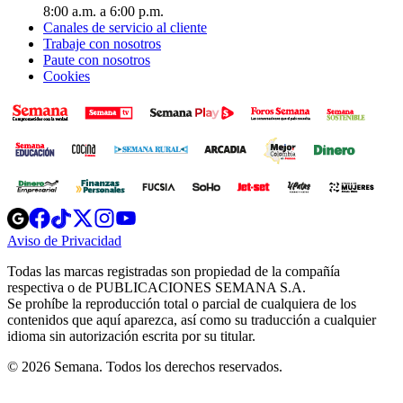
8:00 a.m. a 6:00 p.m.
Canales de servicio al cliente
Trabaje con nosotros
Paute con nosotros
Cookies
Opens
Opens
Opens
Opens
Opens
in
in
in
in
in
Aviso de Privacidad
Opens
new
new
new
new
new
in
window
window
window
window
window
Todas las marcas registradas son propiedad de la compañía
new
respectiva o de PUBLICACIONES SEMANA S.A.
window
Se prohíbe la reproducción total o parcial de cualquiera de los
contenidos que aquí aparezca, así como su traducción a cualquier
idioma sin autorización escrita por su titular.
© 2026 Semana. Todos los derechos reservados.