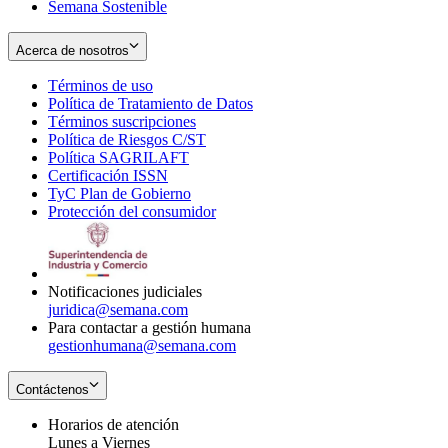
Semana Sostenible
Acerca de nosotros
Términos de uso
Opens
Política de Tratamiento de Datos
in
Opens
Términos suscripciones
new
Opens
in
Política de Riesgos C/ST
window
in
Opens
new
Política SAGRILAFT
Opens
new
in
window
Certificación ISSN
Opens
in
window
new
TyC Plan de Gobierno
in
new
Opens
window
Protección del consumidor
new
window
in
Opens
window
new
in
window
new
window
Notificaciones judiciales
juridica@semana.com
Para contactar a gestión humana
gestionhumana@semana.com
Contáctenos
Horarios de atención
Lunes a Viernes