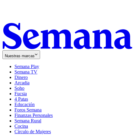
Nuestras marcas
Semana Play
Semana TV
Dinero
Arcadia
Soho
Opens
Fucsia
in
Opens
4 Patas
new
in
Educación
window
new
Foros Semana
window
Finanzas Personales
Semana Rural
Cocina
Círculo de Mujeres