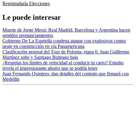
Registraduría
Elecciones
Le puede interesar
Muerte de Jorge Messi: Real Madrid, Barcelona y Argentina hacen
sentidos pronunciamientos
Gobierno De La Espriella condena ataque con explosivos contra
peaje en construcción en vía Panamericana
Clasificación general del Tour de Polonia, etapa 6: Juan Guillermo
Martínez sube y Santiago Buitrago baja
¿Respetas los límites de velocidad al conducir tu carro? Estudio
revela el impresionante ahorro que se podría tener
Juan Fernando Quintero: dan detalles del contrato que firmará con
Medellín