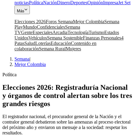
noticias
Política
Nación
Dinero
Deportes
Opinión
Impresa
Jet Set
Más
Elecciones 2026
Foros Semana
Mejor Colombia
Semana
Play
Mundo
Confidenciales
Semana
TV
Gente
Especiales
Arcadia
Tecnología
Turismo
Estados
Unidos
Vehículos
Semana Sostenible
Finanzas Personales
4
Patas
Salud
Loterías
Educación
Contenido en
colaboración
Semana Rural
Mujeres
Semana
|
Mejor Colombia
Política
Elecciones 2026: Registraduría Nacional
y órganos de control alertan sobre los tres
grandes riesgos
El registrador nacional, el procurador general de la Nación y el
contralor general debatieron sobre las amenazas al proceso electoral
del próximo año y enviaron un mensaje a la sociedad: respetar los
resultados.