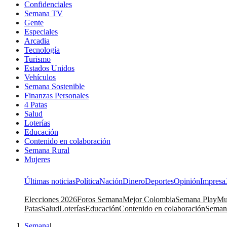
Confidenciales
Semana TV
Gente
Especiales
Arcadia
Tecnología
Turismo
Estados Unidos
Vehículos
Semana Sostenible
Finanzas Personales
4 Patas
Salud
Loterías
Educación
Contenido en colaboración
Semana Rural
Mujeres
Últimas noticias
Política
Nación
Dinero
Deportes
Opinión
Impresa
Elecciones 2026
Foros Semana
Mejor Colombia
Semana Play
Mu
Patas
Salud
Loterías
Educación
Contenido en colaboración
Seman
Semana
|