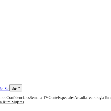
Jet Set
Más
ndo
Confidenciales
Semana TV
Gente
Especiales
Arcadia
Tecnología
Tur
a Rural
Mujeres