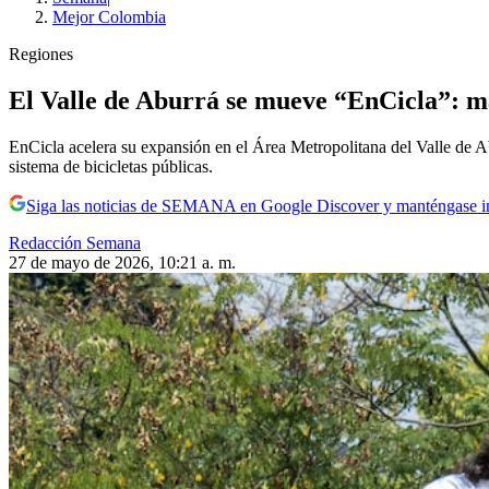
Mejor Colombia
Regiones
El Valle de Aburrá se mueve “EnCicla”: má
EnCicla acelera su expansión en el Área Metropolitana del Valle de A
sistema de bicicletas públicas.
Siga las noticias de SEMANA en Google Discover y manténgase 
Redacción Semana
27 de mayo de 2026, 10:21 a. m.