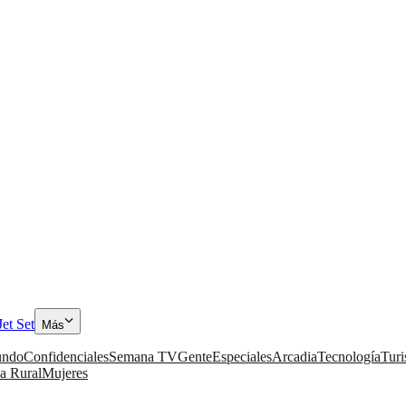
Jet Set
Más
ndo
Confidenciales
Semana TV
Gente
Especiales
Arcadia
Tecnología
Tur
a Rural
Mujeres