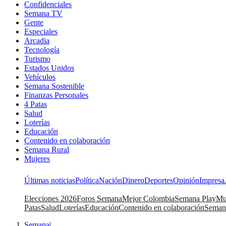
Confidenciales
Semana TV
Gente
Especiales
Arcadia
Tecnología
Turismo
Estados Unidos
Vehículos
Semana Sostenible
Finanzas Personales
4 Patas
Salud
Loterías
Educación
Contenido en colaboración
Semana Rural
Mujeres
Últimas noticias
Política
Nación
Dinero
Deportes
Opinión
Impresa
Elecciones 2026
Foros Semana
Mejor Colombia
Semana Play
Mu
Patas
Salud
Loterías
Educación
Contenido en colaboración
Seman
Semana
|