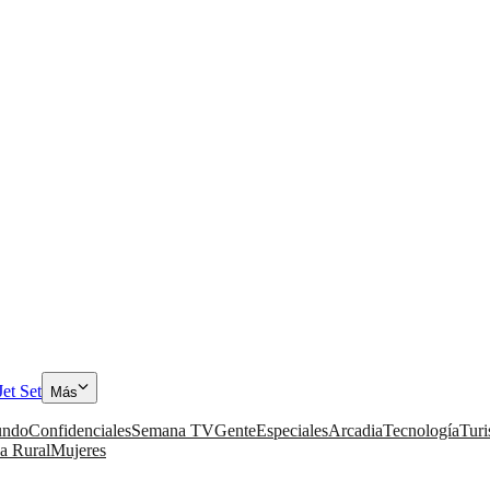
Jet Set
Más
ndo
Confidenciales
Semana TV
Gente
Especiales
Arcadia
Tecnología
Tur
a Rural
Mujeres