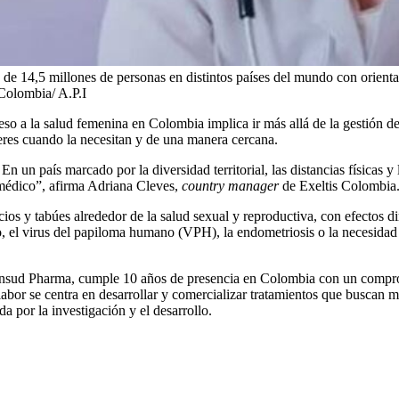
14,5 millones de personas en distintos países del mundo con orientac
 Colombia/ A.P.I
so a la salud femenina en Colombia implica ir más allá de la gestión de 
eres cuando la necesitan y de una manera cercana.
 un país marcado por la diversidad territorial, las distancias físicas y la
 médico”, afirma Adriana Cleves,
country manager
de Exeltis Colombia
ios y tabúes alrededor de la salud sexual y reproductiva, con efectos dir
do, el virus del papiloma humano (VPH), la endometriosis o la necesid
l Insud Pharma, cumple 10 años de presencia en Colombia con un compr
labor se centra en desarrollar y comercializar tratamientos que buscan 
a por la investigación y el desarrollo.