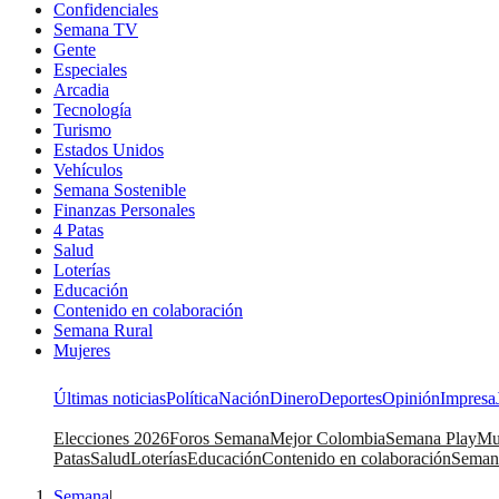
Confidenciales
Semana TV
Gente
Especiales
Arcadia
Tecnología
Turismo
Estados Unidos
Vehículos
Semana Sostenible
Finanzas Personales
4 Patas
Salud
Loterías
Educación
Contenido en colaboración
Semana Rural
Mujeres
Últimas noticias
Política
Nación
Dinero
Deportes
Opinión
Impresa
Elecciones 2026
Foros Semana
Mejor Colombia
Semana Play
Mu
Patas
Salud
Loterías
Educación
Contenido en colaboración
Seman
Semana
|