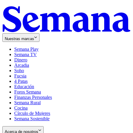
Nuestras marcas
Semana Play
Semana TV
Dinero
Arcadia
Soho
Opens
Fucsia
in
Opens
4 Patas
new
in
Educación
window
new
Foros Semana
window
Finanzas Personales
Semana Rural
Cocina
Círculo de Mujeres
Semana Sostenible
Acerca de nosotros