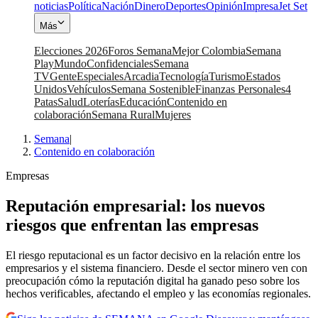
noticias
Política
Nación
Dinero
Deportes
Opinión
Impresa
Jet Set
Más
Elecciones 2026
Foros Semana
Mejor Colombia
Semana
Play
Mundo
Confidenciales
Semana
TV
Gente
Especiales
Arcadia
Tecnología
Turismo
Estados
Unidos
Vehículos
Semana Sostenible
Finanzas Personales
4
Patas
Salud
Loterías
Educación
Contenido en
colaboración
Semana Rural
Mujeres
Semana
|
Contenido en colaboración
Empresas
Reputación empresarial: los nuevos
riesgos que enfrentan las empresas
El riesgo reputacional es un factor decisivo en la relación entre los
empresarios y el sistema financiero. Desde el sector minero ven con
preocupación cómo la reputación digital ha ganado peso sobre los
hechos verificables, afectando el empleo y las economías regionales.