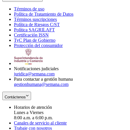
Términos de uso
Opens
Política de Tratamiento de Datos
in
Opens
Términos suscripciones
new
Opens
in
Política de Riesgos C/ST
window
in
Opens
new
Política SAGRILAFT
Opens
new
in
window
Certificación ISSN
Opens
in
window
new
TyC Plan de Gobierno
in
new
Opens
window
Protección del consumidor
new
window
in
Opens
window
new
in
window
new
window
Notificaciones judiciales
juridica@semana.com
Para contactar a gestión humana
gestionhumana@semana.com
Contáctenos
Horarios de atención
Lunes a Viernes
8:00 a.m. a 6:00 p.m.
Canales de servicio al cliente
Trabaje con nosotros