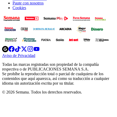
Paute con nosotros
Cookies
Opens
Opens
Opens
Opens
Opens
in
in
in
in
in
Aviso de Privacidad
Opens
new
new
new
new
new
in
window
window
window
window
window
Todas las marcas registradas son propiedad de la compañía
new
respectiva o de PUBLICACIONES SEMANA S.A.
window
Se prohíbe la reproducción total o parcial de cualquiera de los
contenidos que aquí aparezca, así como su traducción a cualquier
idioma sin autorización escrita por su titular.
© 2026 Semana. Todos los derechos reservados.