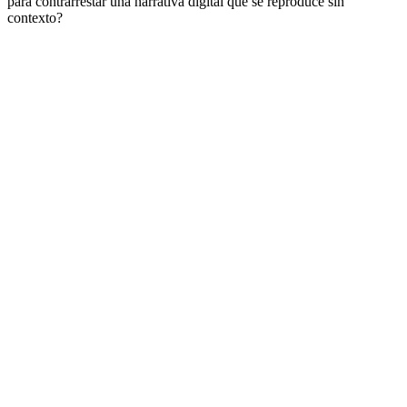
para contrarrestar una narrativa digital que se reproduce sin
contexto?