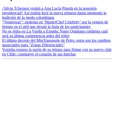
¿Silvia Tcherassi vestirá a Ana Lucía Pineda en la posesión
presidencial? Así podría lucir la nueva primera dama siguiendo la
tradición de la moda colombiana
“Ventajosas”: molestia en ‘MasterChef Celebrity’ por la ventaja de
tiempo en el atril que desató la furia de los participantes
No se retira en La Vuelta a España: Nairo Quintana confirma cuál
será su última competencia antes del retiro
El último decreto del MinTransporte de Petro: estos son los cambios
anunciados para “Zonas Diferenciales”
Vozinha expuso la razón de su retraso para firmar con su nuevo club
en Chile: conmueve el corazón de sus hinchas