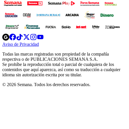
Opens
Opens
Opens
Opens
Opens
in
in
in
in
in
Aviso de Privacidad
Opens
new
new
new
new
new
in
window
window
window
window
window
Todas las marcas registradas son propiedad de la compañía
new
respectiva o de PUBLICACIONES SEMANA S.A.
window
Se prohíbe la reproducción total o parcial de cualquiera de los
contenidos que aquí aparezca, así como su traducción a cualquier
idioma sin autorización escrita por su titular.
© 2026 Semana. Todos los derechos reservados.