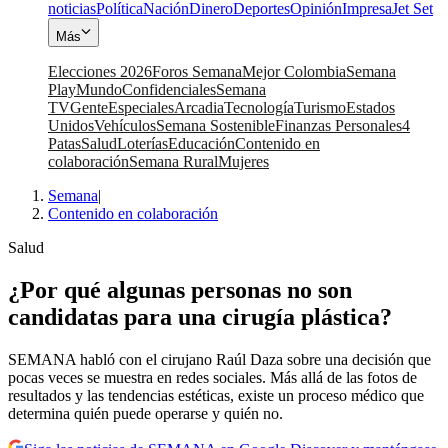
noticias
Política
Nación
Dinero
Deportes
Opinión
Impresa
Jet Set
Más
Elecciones 2026
Foros Semana
Mejor Colombia
Semana
Play
Mundo
Confidenciales
Semana
TV
Gente
Especiales
Arcadia
Tecnología
Turismo
Estados
Unidos
Vehículos
Semana Sostenible
Finanzas Personales
4
Patas
Salud
Loterías
Educación
Contenido en
colaboración
Semana Rural
Mujeres
Semana
|
Contenido en colaboración
Salud
¿Por qué algunas personas no son
candidatas para una cirugía plástica?
SEMANA habló con el cirujano Raúl Daza sobre una decisión que
pocas veces se muestra en redes sociales. Más allá de las fotos de
resultados y las tendencias estéticas, existe un proceso médico que
determina quién puede operarse y quién no.