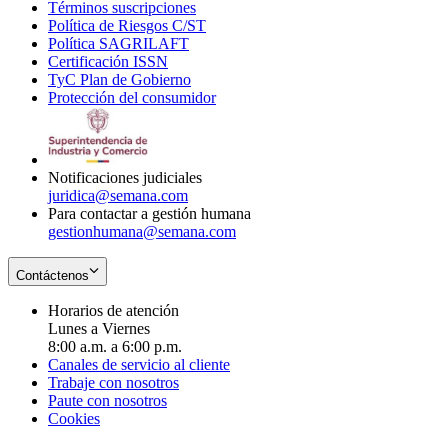
Términos suscripciones
new
Opens
in
Política de Riesgos C/ST
window
in
Opens
new
Política SAGRILAFT
Opens
new
in
window
Certificación ISSN
Opens
in
window
new
TyC Plan de Gobierno
in
new
Opens
window
Protección del consumidor
new
window
in
Opens
window
new
in
window
new
window
Notificaciones judiciales
juridica@semana.com
Para contactar a gestión humana
gestionhumana@semana.com
Contáctenos
Horarios de atención
Lunes a Viernes
8:00 a.m. a 6:00 p.m.
Canales de servicio al cliente
Trabaje con nosotros
Paute con nosotros
Cookies