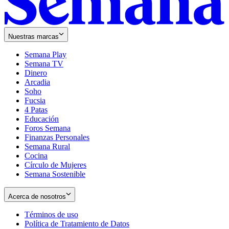
Nuestras marcas
Semana Play
Semana TV
Dinero
Arcadia
Soho
Opens
Fucsia
in
Opens
4 Patas
new
in
Educación
window
new
Foros Semana
window
Finanzas Personales
Semana Rural
Cocina
Círculo de Mujeres
Semana Sostenible
Acerca de nosotros
Términos de uso
Opens
Política de Tratamiento de Datos
in
Opens