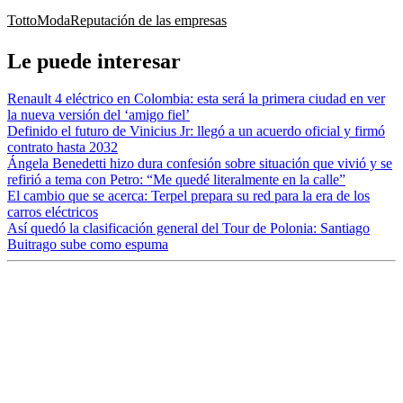
Totto
Moda
Reputación de las empresas
Le puede interesar
Renault 4 eléctrico en Colombia: esta será la primera ciudad en ver
la nueva versión del ‘amigo fiel’
Definido el futuro de Vinicius Jr: llegó a un acuerdo oficial y firmó
contrato hasta 2032
Ángela Benedetti hizo dura confesión sobre situación que vivió y se
refirió a tema con Petro: “Me quedé literalmente en la calle”
El cambio que se acerca: Terpel prepara su red para la era de los
carros eléctricos
Así quedó la clasificación general del Tour de Polonia: Santiago
Buitrago sube como espuma