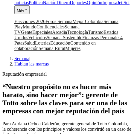
noticias
Política
Nación
Dinero
Deportes
Opinión
Impresa
Jet Set
Más
Elecciones 2026
Foros Semana
Mejor Colombia
Semana
Play
Mundo
Confidenciales
Semana
TV
Gente
Especiales
Arcadia
Tecnología
Turismo
Estados
Unidos
Vehículos
Semana Sostenible
Finanzas Personales
4
Patas
Salud
Loterías
Educación
Contenido en
colaboración
Semana Rural
Mujeres
Semana
|
Hablan las marcas
Reputación empresarial
“Nuestro propósito no es hacer más
barato, sino hacer mejor”: gerente de
Totto sobre las claves para ser una de las
empresas con mejor reputación del país
Para Adriana Ochoa Calderón, gerente general de Totto Colombia,
la coherencia con los principios y valores los convirtió en un caso de