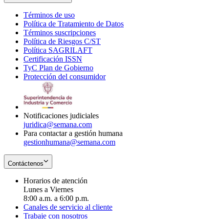
Términos de uso
Opens
Política de Tratamiento de Datos
in
Opens
Términos suscripciones
new
Opens
in
Política de Riesgos C/ST
window
in
Opens
new
Política SAGRILAFT
Opens
new
in
window
Certificación ISSN
Opens
in
window
new
TyC Plan de Gobierno
in
new
Opens
window
Protección del consumidor
new
window
in
Opens
window
new
in
window
new
window
Notificaciones judiciales
juridica@semana.com
Para contactar a gestión humana
gestionhumana@semana.com
Contáctenos
Horarios de atención
Lunes a Viernes
8:00 a.m. a 6:00 p.m.
Canales de servicio al cliente
Trabaje con nosotros