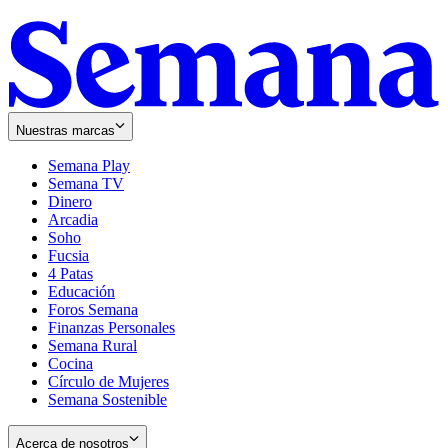
Nuestras marcas
Semana Play
Semana TV
Dinero
Arcadia
Soho
Opens
Fucsia
in
Opens
4 Patas
new
in
Educación
window
new
Foros Semana
window
Finanzas Personales
Semana Rural
Cocina
Círculo de Mujeres
Semana Sostenible
Acerca de nosotros