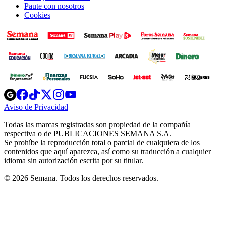
Paute con nosotros
Cookies
Opens
Opens
Opens
Opens
Opens
in
in
in
in
in
Aviso de Privacidad
Opens
new
new
new
new
new
in
window
window
window
window
window
Todas las marcas registradas son propiedad de la compañía
new
respectiva o de PUBLICACIONES SEMANA S.A.
window
Se prohíbe la reproducción total o parcial de cualquiera de los
contenidos que aquí aparezca, así como su traducción a cualquier
idioma sin autorización escrita por su titular.
© 2026 Semana. Todos los derechos reservados.