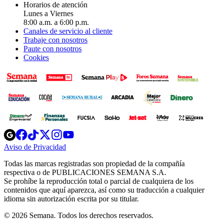
Horarios de atención
Lunes a Viernes
8:00 a.m. a 6:00 p.m.
Canales de servicio al cliente
Trabaje con nosotros
Paute con nosotros
Cookies
Opens
Opens
Opens
Opens
Opens
in
in
in
in
in
Aviso de Privacidad
Opens
new
new
new
new
new
in
window
window
window
window
window
Todas las marcas registradas son propiedad de la compañía
new
respectiva o de PUBLICACIONES SEMANA S.A.
window
Se prohíbe la reproducción total o parcial de cualquiera de los
contenidos que aquí aparezca, así como su traducción a cualquier
idioma sin autorización escrita por su titular.
© 2026 Semana. Todos los derechos reservados.