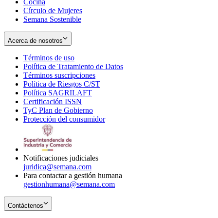
Cocina
Círculo de Mujeres
Semana Sostenible
Acerca de nosotros
Términos de uso
Opens
Política de Tratamiento de Datos
in
Opens
Términos suscripciones
new
Opens
in
Política de Riesgos C/ST
window
in
Opens
new
Política SAGRILAFT
Opens
new
in
window
Certificación ISSN
Opens
in
window
new
TyC Plan de Gobierno
in
new
Opens
window
Protección del consumidor
new
window
in
Opens
window
new
in
window
new
window
Notificaciones judiciales
juridica@semana.com
Para contactar a gestión humana
gestionhumana@semana.com
Contáctenos