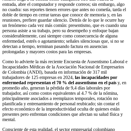
entrada, abre el computador y responde correos; sin embargo, algo
no cuadra: sus reportes tienen errores que antes no cometía, tarda el
doble de tiempo en cerrar tareas que conoce de memoria y, en las
reuniones, prefiere guardar silencio. Detrás de lo que le ocurre hay
un fenómeno cada vez más común: presentismo, que es cuando una
persona asiste a su trabajo, pero su desempeño y enfoque bajan
considerablemente, casi siempre como consecuencia de alguna
enfermedad, estrés o agotamiento; señales silenciosas que, si no se
detectan a tiempo, terminan pasando factura en ausencias
prolongadas y mayores costos para las empresas.
Como lo advierte la más reciente Encuesta de Ausentismo Laboral e
Incapacidades Médicas
de la Asociación Nacional de Empresarios
de Colombia (ANDI), basada en información de 317 mil
trabajadores de 125 empresas en 2024,
las incapacidades por
enfermedad representan el 70 % del ausentismo en el país
y, en
promedio año, generan la pérdida de 9,4 días laborales por
trabajador, así como costos equivalentes al 4.7 % de la nómina,
principalmente asociados a reemplazos temporales, rotación no
planificada y entrenamiento de personal reubicado; sin contar el
efecto económico de la improductividad oculta de quienes están
presentes pero enfrentan condiciones que afectan su salud física y
mental.
Consciente de esta realidad, el sector empresarial colombiano