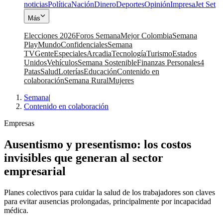
noticias
Política
Nación
Dinero
Deportes
Opinión
Impresa
Jet Set
Más
Elecciones 2026
Foros Semana
Mejor Colombia
Semana
Play
Mundo
Confidenciales
Semana
TV
Gente
Especiales
Arcadia
Tecnología
Turismo
Estados
Unidos
Vehículos
Semana Sostenible
Finanzas Personales
4
Patas
Salud
Loterías
Educación
Contenido en
colaboración
Semana Rural
Mujeres
Semana
|
Contenido en colaboración
Empresas
Ausentismo y presentismo: los costos
invisibles que generan al sector
empresarial
Planes colectivos para cuidar la salud de los trabajadores son claves
para evitar ausencias prolongadas, principalmente por incapacidad
médica.