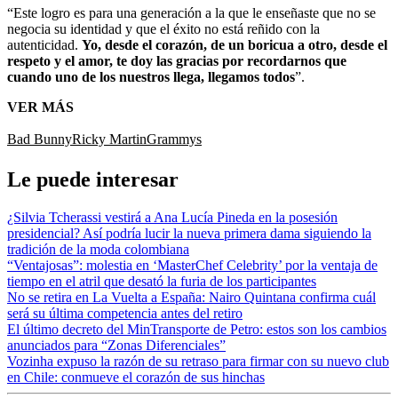
“Este logro es para una generación a la que le enseñaste que no se
negocia su identidad y que el éxito no está reñido con la
autenticidad.
Yo, desde el corazón, de un boricua a otro, desde el
respeto y el amor, te doy las gracias por recordarnos que
cuando uno de los nuestros llega, llegamos todos
”.
VER MÁS
Bad Bunny
Ricky Martin
Grammys
Le puede interesar
¿Silvia Tcherassi vestirá a Ana Lucía Pineda en la posesión
presidencial? Así podría lucir la nueva primera dama siguiendo la
tradición de la moda colombiana
“Ventajosas”: molestia en ‘MasterChef Celebrity’ por la ventaja de
tiempo en el atril que desató la furia de los participantes
No se retira en La Vuelta a España: Nairo Quintana confirma cuál
será su última competencia antes del retiro
El último decreto del MinTransporte de Petro: estos son los cambios
anunciados para “Zonas Diferenciales”
Vozinha expuso la razón de su retraso para firmar con su nuevo club
en Chile: conmueve el corazón de sus hinchas