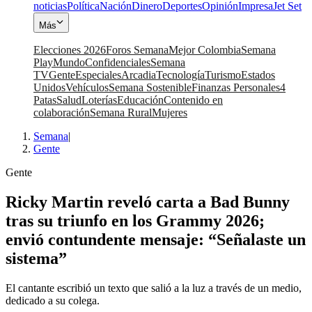
noticias
Política
Nación
Dinero
Deportes
Opinión
Impresa
Jet Set
Más
Elecciones 2026
Foros Semana
Mejor Colombia
Semana
Play
Mundo
Confidenciales
Semana
TV
Gente
Especiales
Arcadia
Tecnología
Turismo
Estados
Unidos
Vehículos
Semana Sostenible
Finanzas Personales
4
Patas
Salud
Loterías
Educación
Contenido en
colaboración
Semana Rural
Mujeres
Semana
|
Gente
Gente
Ricky Martin reveló carta a Bad Bunny
tras su triunfo en los Grammy 2026;
envió contundente mensaje: “Señalaste un
sistema”
El cantante escribió un texto que salió a la luz a través de un medio,
dedicado a su colega.