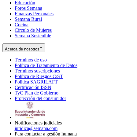
Educación
window
new
Foros Semana
window
Finanzas Personales
Semana Rural
Cocina
Círculo de Mujeres
Semana Sostenible
Acerca de nosotros
Términos de uso
Opens
Política de Tratamiento de Datos
in
Opens
Términos suscripciones
new
Opens
in
Política de Riesgos C/ST
window
in
Opens
new
Política SAGRILAFT
Opens
new
in
window
Certificación ISSN
Opens
in
window
new
TyC Plan de Gobierno
in
new
Opens
window
Protección del consumidor
new
window
in
Opens
window
new
in
window
new
window
Notificaciones judiciales
juridica@semana.com
Para contactar a gestión humana