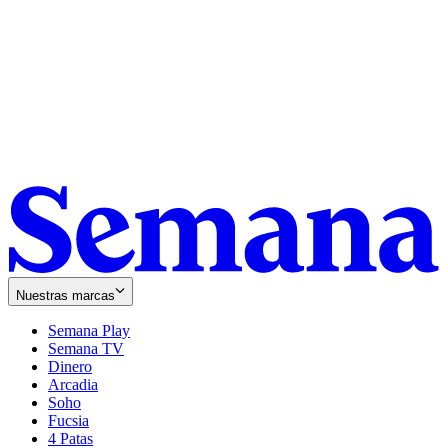
Nuestras marcas
Semana Play
Semana TV
Dinero
Arcadia
Soho
Opens
Fucsia
in
Opens
4 Patas
new
in