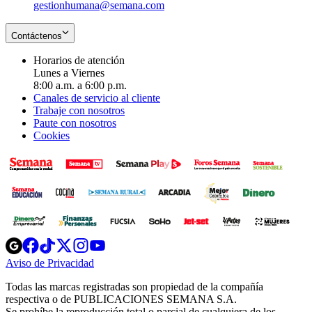
gestionhumana@semana.com
Contáctenos
Horarios de atención
Lunes a Viernes
8:00 a.m. a 6:00 p.m.
Canales de servicio al cliente
Trabaje con nosotros
Paute con nosotros
Cookies
Opens
Opens
Opens
Opens
Opens
in
in
in
in
in
Aviso de Privacidad
Opens
new
new
new
new
new
in
window
window
window
window
window
Todas las marcas registradas son propiedad de la compañía
new
respectiva o de PUBLICACIONES SEMANA S.A.
window
Se prohíbe la reproducción total o parcial de cualquiera de los