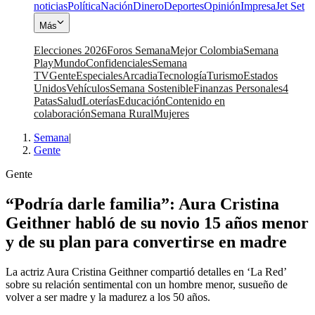
noticias
Política
Nación
Dinero
Deportes
Opinión
Impresa
Jet Set
Más
Elecciones 2026
Foros Semana
Mejor Colombia
Semana
Play
Mundo
Confidenciales
Semana
TV
Gente
Especiales
Arcadia
Tecnología
Turismo
Estados
Unidos
Vehículos
Semana Sostenible
Finanzas Personales
4
Patas
Salud
Loterías
Educación
Contenido en
colaboración
Semana Rural
Mujeres
Semana
|
Gente
Gente
“Podría darle familia”: Aura Cristina
Geithner habló de su novio 15 años menor
y de su plan para convertirse en madre
La actriz Aura Cristina Geithner compartió detalles en ‘La Red’
sobre su relación sentimental con un hombre menor, susueño de
volver a ser madre y la madurez a los 50 años.