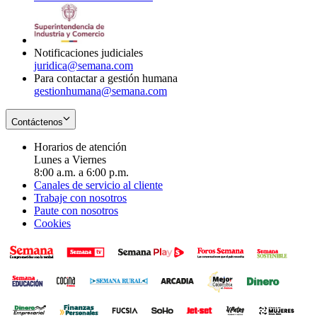
window
new
in
window
new
window
Notificaciones judiciales
juridica@semana.com
Para contactar a gestión humana
gestionhumana@semana.com
Contáctenos
Horarios de atención
Lunes a Viernes
8:00 a.m. a 6:00 p.m.
Canales de servicio al cliente
Trabaje con nosotros
Paute con nosotros
Cookies