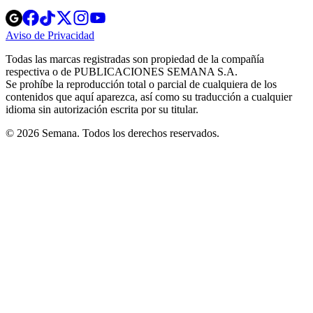
Opens
Opens
Opens
Opens
Opens
in
in
in
in
in
Aviso de Privacidad
Opens
new
new
new
new
new
in
window
window
window
window
window
Todas las marcas registradas son propiedad de la compañía
new
respectiva o de PUBLICACIONES SEMANA S.A.
window
Se prohíbe la reproducción total o parcial de cualquiera de los
contenidos que aquí aparezca, así como su traducción a cualquier
idioma sin autorización escrita por su titular.
© 2026 Semana. Todos los derechos reservados.