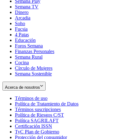
Semana Play
Semana TV
Dinero
Arcadia
Soho
Opens
Fucsia
in
Opens
4 Patas
new
in
Educación
window
new
Foros Semana
window
Finanzas Personales
Semana Rural
Cocina
Círculo de Mujeres
Semana Sostenible
Acerca de nosotros
Términos de uso
Opens
Política de Tratamiento de Datos
in
Opens
Términos suscripciones
new
Opens
in
Política de Riesgos C/ST
window
in
Opens
new
Política SAGRILAFT
Opens
new
in
window
Certificación ISSN
Opens
in
window
new
TyC Plan de Gobierno
in
new
Opens
window
Protección del consumidor
new
window
in
Opens