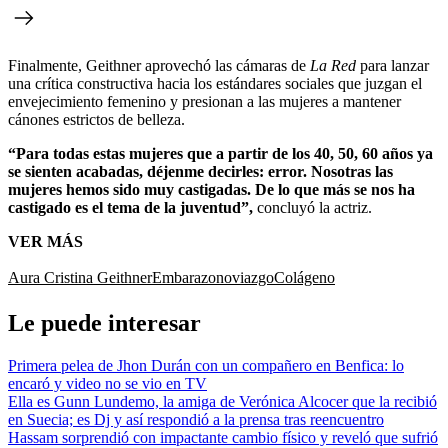
Finalmente, Geithner aprovechó las cámaras de
La Red
para lanzar
una crítica constructiva hacia los estándares sociales que juzgan el
envejecimiento femenino y presionan a las mujeres a mantener
cánones estrictos de belleza.
“Para todas estas mujeres que a partir de los 40, 50, 60 años ya
se sienten acabadas, déjenme decirles: error. Nosotras las
mujeres hemos sido muy castigadas. De lo que más se nos ha
castigado es el tema de la juventud”,
concluyó la actriz.
VER MÁS
Aura Cristina Geithner
Embarazo
noviazgo
Colágeno
Le puede interesar
Primera pelea de Jhon Durán con un compañero en Benfica: lo
encaró y video no se vio en TV
Ella es Gunn Lundemo, la amiga de Verónica Alcocer que la recibió
en Suecia; es Dj y así respondió a la prensa tras reencuentro
Hassam sorprendió con impactante cambio físico y reveló que sufrió