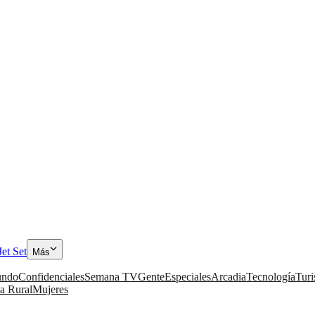
Jet Set
Más
ndo
Confidenciales
Semana TV
Gente
Especiales
Arcadia
Tecnología
Tur
a Rural
Mujeres