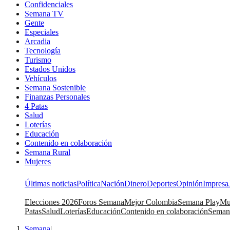
Confidenciales
Semana TV
Gente
Especiales
Arcadia
Tecnología
Turismo
Estados Unidos
Vehículos
Semana Sostenible
Finanzas Personales
4 Patas
Salud
Loterías
Educación
Contenido en colaboración
Semana Rural
Mujeres
Últimas noticias
Política
Nación
Dinero
Deportes
Opinión
Impresa
Elecciones 2026
Foros Semana
Mejor Colombia
Semana Play
Mu
Patas
Salud
Loterías
Educación
Contenido en colaboración
Seman
Semana
|