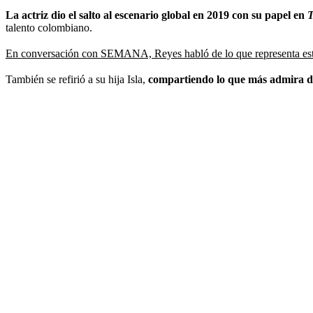
La actriz dio el salto al escenario global en 2019 con su papel en
T
talento colombiano.
En conversación con SEMANA, Reyes habló de lo que representa est
También se refirió a su hija Isla,
compartiendo lo que más admira de e