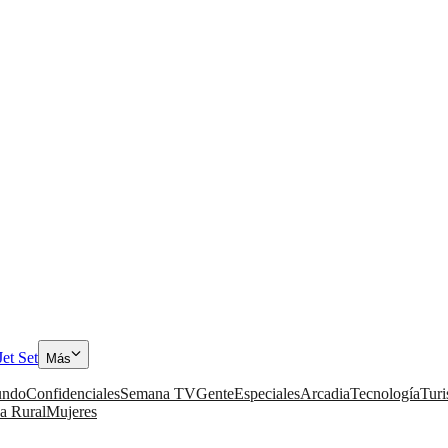
Jet Set
Más
ndo
Confidenciales
Semana TV
Gente
Especiales
Arcadia
Tecnología
Tur
a Rural
Mujeres