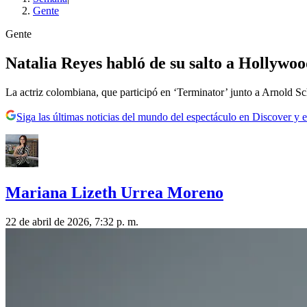
Gente
Gente
Natalia Reyes habló de su salto a Hollywoo
La actriz colombiana, que participó en ‘Terminator’ junto a Arnold Sch
Siga las últimas noticias del mundo del espectáculo en Discover y e
Mariana Lizeth Urrea Moreno
22 de abril de 2026, 7:32 p. m.