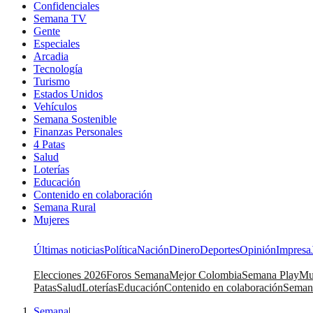
Confidenciales
Semana TV
Gente
Especiales
Arcadia
Tecnología
Turismo
Estados Unidos
Vehículos
Semana Sostenible
Finanzas Personales
4 Patas
Salud
Loterías
Educación
Contenido en colaboración
Semana Rural
Mujeres
Últimas noticias
Política
Nación
Dinero
Deportes
Opinión
Impresa
Elecciones 2026
Foros Semana
Mejor Colombia
Semana Play
Mu
Patas
Salud
Loterías
Educación
Contenido en colaboración
Seman
Semana
|