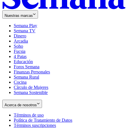
Nuestras marcas
Semana Play
Semana TV
Dinero
Arcadia
Soho
Opens
Fucsia
in
Opens
4 Patas
new
in
Educación
window
new
Foros Semana
window
Finanzas Personales
Semana Rural
Cocina
Círculo de Mujeres
Semana Sostenible
Acerca de nosotros
Términos de uso
Opens
Política de Tratamiento de Datos
in
Opens
Términos suscripciones
new
Opens
in