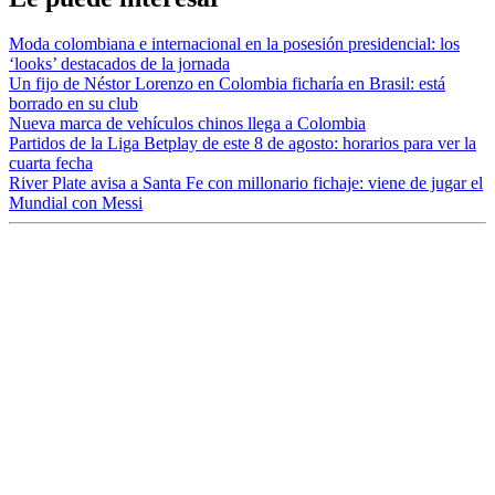
Moda colombiana e internacional en la posesión presidencial: los
‘looks’ destacados de la jornada
Un fijo de Néstor Lorenzo en Colombia ficharía en Brasil: está
borrado en su club
Nueva marca de vehículos chinos llega a Colombia
Partidos de la Liga Betplay de este 8 de agosto: horarios para ver la
cuarta fecha
River Plate avisa a Santa Fe con millonario fichaje: viene de jugar el
Mundial con Messi