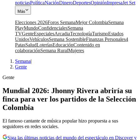
noticias
Política
Nación
Dinero
Deportes
Opinión
Impresa
Jet Set
Más
Elecciones 2026
Foros Semana
Mejor Colombia
Semana
Play
Mundo
Confidenciales
Semana
TV
Gente
Especiales
Arcadia
Tecnología
Turismo
Estados
Unidos
Vehículos
Semana Sostenible
Finanzas Personales
4
Patas
Salud
Loterías
Educación
Contenido en
colaboración
Semana Rural
Mujeres
Semana
|
Gente
Gente
Mundial 2026: Jhonny Rivera abriría su
finca para ver los partidos de la Selección
Colombia
El famoso cantante de música popular hizo propuesta a sus
seguidores en redes sociales.
Siga las últimas noticias del mundo del espectáculo en Discover y