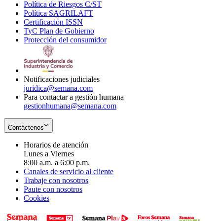
Política de Riesgos C/ST
window
in
Opens
new
Política SAGRILAFT
Opens
new
in
window
Certificación ISSN
Opens
in
window
new
TyC Plan de Gobierno
in
new
Opens
window
Protección del consumidor
new
window
in
Opens
window
new
in
window
new
window
Notificaciones judiciales
juridica@semana.com
Para contactar a gestión humana
gestionhumana@semana.com
Contáctenos
Horarios de atención
Lunes a Viernes
8:00 a.m. a 6:00 p.m.
Canales de servicio al cliente
Trabaje con nosotros
Paute con nosotros
Cookies