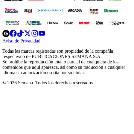
Opens
Opens
Opens
Opens
Opens
in
in
in
in
in
Aviso de Privacidad
Opens
new
new
new
new
new
in
window
window
window
window
window
Todas las marcas registradas son propiedad de la compañía
new
respectiva o de PUBLICACIONES SEMANA S.A.
window
Se prohíbe la reproducción total o parcial de cualquiera de los
contenidos que aquí aparezca, así como su traducción a cualquier
idioma sin autorización escrita por su titular.
© 2026 Semana. Todos los derechos reservados.