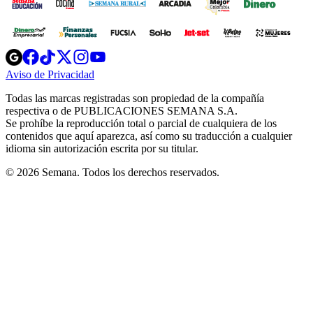
Opens
Opens
Opens
Opens
Opens
in
in
in
in
in
Aviso de Privacidad
Opens
new
new
new
new
new
in
window
window
window
window
window
Todas las marcas registradas son propiedad de la compañía
new
respectiva o de PUBLICACIONES SEMANA S.A.
window
Se prohíbe la reproducción total o parcial de cualquiera de los
contenidos que aquí aparezca, así como su traducción a cualquier
idioma sin autorización escrita por su titular.
© 2026 Semana. Todos los derechos reservados.