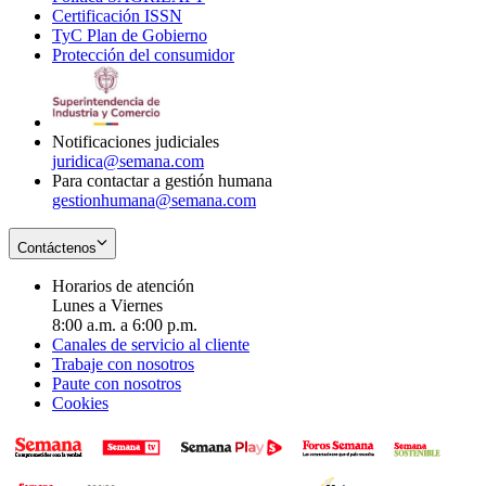
Certificación ISSN
Opens
in
window
new
TyC Plan de Gobierno
in
new
Opens
window
Protección del consumidor
new
window
in
Opens
window
new
in
window
new
window
Notificaciones judiciales
juridica@semana.com
Para contactar a gestión humana
gestionhumana@semana.com
Contáctenos
Horarios de atención
Lunes a Viernes
8:00 a.m. a 6:00 p.m.
Canales de servicio al cliente
Trabaje con nosotros
Paute con nosotros
Cookies