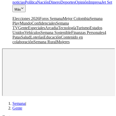
noticias
Política
Nación
Dinero
Deportes
Opinión
Impresa
Jet Set
Más
Elecciones 2026
Foros Semana
Mejor Colombia
Semana
Play
Mundo
Confidenciales
Semana
TV
Gente
Especiales
Arcadia
Tecnología
Turismo
Estados
Unidos
Vehículos
Semana Sostenible
Finanzas Personales
4
Patas
Salud
Loterías
Educación
Contenido en
colaboración
Semana Rural
Mujeres
Semana
|
Gente