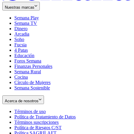
Nuestras marcas
Semana Play
Semana TV
Dinero
Arcadia
Soho
Opens
Fucsia
in
Opens
4 Patas
new
in
Educación
window
new
Foros Semana
window
Finanzas Personales
Semana Rural
Cocina
Círculo de Mujeres
Semana Sostenible
Acerca de nosotros
Términos de uso
Opens
Política de Tratamiento de Datos
in
Opens
Términos suscripciones
new
Opens
in
Política de Riesgos C/ST
window
in
Opens
new
Política SAGRILAFT
Opens
new
in
window