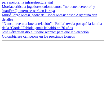
para mejorar la infraestructura vial
Mordaz crítica a jugadores colombianos: “no tienen cerebro” y
JuanFer Quintero se paró en la raya
Murió Jorge Messi, padre de Lionel Messi: desde Argentina dan
detalles
“Nunca tuve una buena relación”: ‘Polilla’ revela por qué la familia
de la ‘Gorda’ Fabiola jamás le habló en 30 años
José Pékerman dio el ‘toque secreto’ para que la Selección
Colombia sea campeona en los próximos torneos