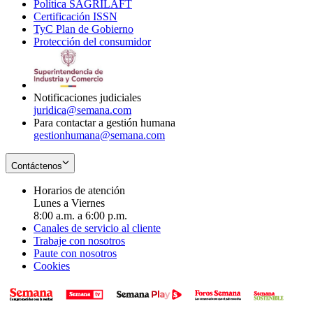
Política SAGRILAFT
Opens
new
in
window
Certificación ISSN
Opens
in
window
new
TyC Plan de Gobierno
in
new
Opens
window
Protección del consumidor
new
window
in
Opens
window
new
in
window
new
window
Notificaciones judiciales
juridica@semana.com
Para contactar a gestión humana
gestionhumana@semana.com
Contáctenos
Horarios de atención
Lunes a Viernes
8:00 a.m. a 6:00 p.m.
Canales de servicio al cliente
Trabaje con nosotros
Paute con nosotros
Cookies