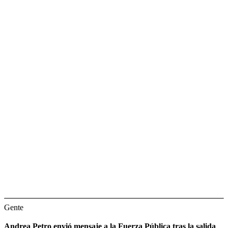
Gente
Andrea Petro envió mensaje a la Fuerza Pública tras la salida