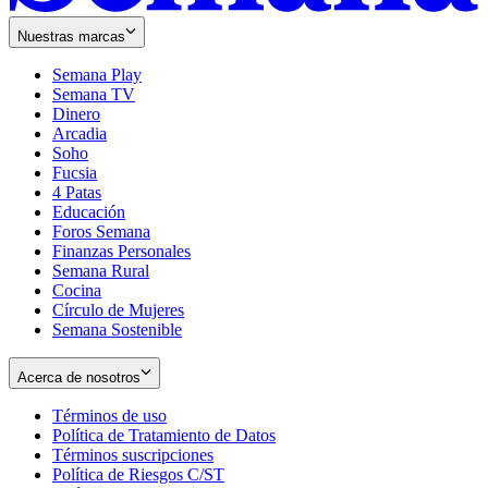
Nuestras marcas
Semana Play
Semana TV
Dinero
Arcadia
Soho
Opens
Fucsia
in
Opens
4 Patas
new
in
Educación
window
new
Foros Semana
window
Finanzas Personales
Semana Rural
Cocina
Círculo de Mujeres
Semana Sostenible
Acerca de nosotros
Términos de uso
Opens
Política de Tratamiento de Datos
in
Opens
Términos suscripciones
new
Opens
in
Política de Riesgos C/ST
window
in
Opens
new