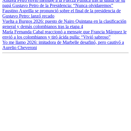
Andrea Petro envió mensaje a la Fuerza Pública tras la salida de su
papá Gustavo Petro de la Presidencia: “Nunca olvidaremos”
Faustino Asprilla se pronunció sobre el final de la presidencia de
Gustavo Petro: lanzó recado
Vuelta a Burgos 2026: puesto de Nairo Quintana en la clasificación
general y demás colombianos tras la etapa 4
María Fernanda Cabal reaccionó a mensaje que Francia Márquez le
envió a los colombianos y tiró ácida pulla: “Vivió sabroso”
Yo me llamo 2026: imitadora de Marbelle desafinó, pero cautivó a
Aurelio Cheveroni