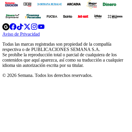
Opens
Opens
Opens
Opens
Opens
in
in
in
in
in
Aviso de Privacidad
Opens
new
new
new
new
new
in
window
window
window
window
window
Todas las marcas registradas son propiedad de la compañía
new
respectiva o de PUBLICACIONES SEMANA S.A.
window
Se prohíbe la reproducción total o parcial de cualquiera de los
contenidos que aquí aparezca, así como su traducción a cualquier
idioma sin autorización escrita por su titular.
© 2026 Semana. Todos los derechos reservados.