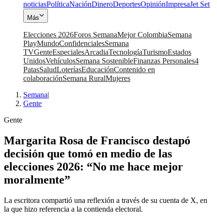
noticias
Política
Nación
Dinero
Deportes
Opinión
Impresa
Jet Set
Más
Elecciones 2026
Foros Semana
Mejor Colombia
Semana
Play
Mundo
Confidenciales
Semana
TV
Gente
Especiales
Arcadia
Tecnología
Turismo
Estados
Unidos
Vehículos
Semana Sostenible
Finanzas Personales
4
Patas
Salud
Loterías
Educación
Contenido en
colaboración
Semana Rural
Mujeres
Semana
|
Gente
Gente
Margarita Rosa de Francisco destapó
decisión que tomó en medio de las
elecciones 2026: “No me hace mejor
moralmente”
La escritora compartió una reflexión a través de su cuenta de X, en
la que hizo referencia a la contienda electoral.