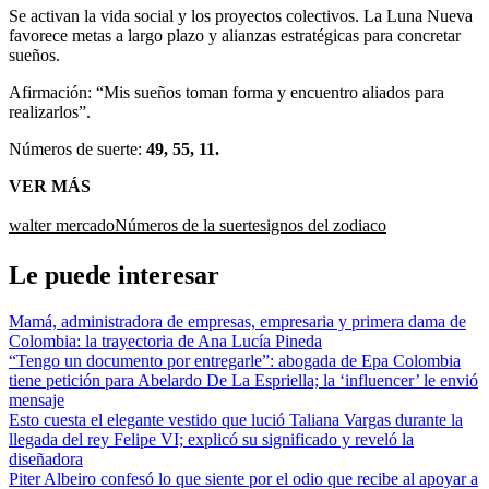
Se activan la vida social y los proyectos colectivos. La Luna Nueva
favorece metas a largo plazo y alianzas estratégicas para concretar
sueños.
Afirmación: “Mis sueños toman forma y encuentro aliados para
realizarlos”.
Números de suerte:
49, 55, 11.
VER MÁS
walter mercado
Números de la suerte
signos del zodiaco
Le puede interesar
Mamá, administradora de empresas, empresaria y primera dama de
Colombia: la trayectoria de Ana Lucía Pineda
“Tengo un documento por entregarle”: abogada de Epa Colombia
tiene petición para Abelardo De La Espriella; la ‘influencer’ le envió
mensaje
Esto cuesta el elegante vestido que lució Taliana Vargas durante la
llegada del rey Felipe VI; explicó su significado y reveló la
diseñadora
Piter Albeiro confesó lo que siente por el odio que recibe al apoyar a