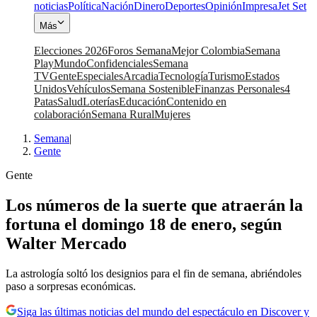
noticias
Política
Nación
Dinero
Deportes
Opinión
Impresa
Jet Set
Más
Elecciones 2026
Foros Semana
Mejor Colombia
Semana
Play
Mundo
Confidenciales
Semana
TV
Gente
Especiales
Arcadia
Tecnología
Turismo
Estados
Unidos
Vehículos
Semana Sostenible
Finanzas Personales
4
Patas
Salud
Loterías
Educación
Contenido en
colaboración
Semana Rural
Mujeres
Semana
|
Gente
Gente
Los números de la suerte que atraerán la
fortuna el domingo 18 de enero, según
Walter Mercado
La astrología soltó los designios para el fin de semana, abriéndoles
paso a sorpresas económicas.
Siga las últimas noticias del mundo del espectáculo en Discover y