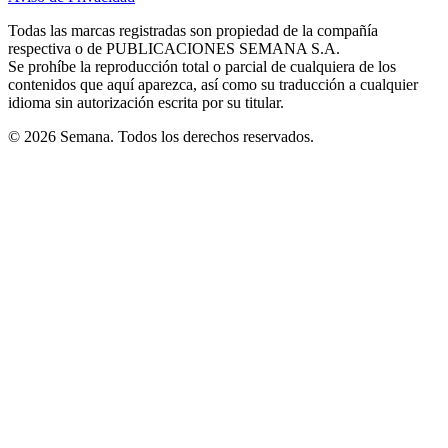
new
new
new
new
new
in
window
window
window
window
window
Todas las marcas registradas son propiedad de la compañía
new
respectiva o de PUBLICACIONES SEMANA S.A.
window
Se prohíbe la reproducción total o parcial de cualquiera de los
contenidos que aquí aparezca, así como su traducción a cualquier
idioma sin autorización escrita por su titular.
© 2026 Semana. Todos los derechos reservados.