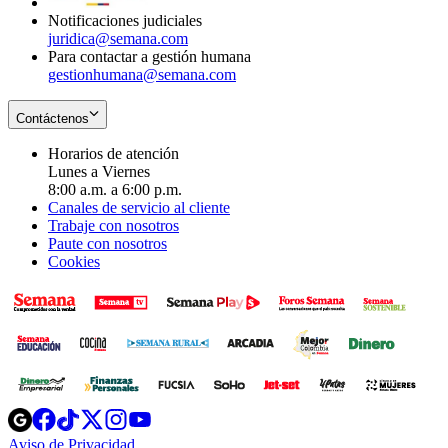
Notificaciones judiciales
juridica@semana.com
Para contactar a gestión humana
gestionhumana@semana.com
Contáctenos
Horarios de atención
Lunes a Viernes
8:00 a.m. a 6:00 p.m.
Canales de servicio al cliente
Trabaje con nosotros
Paute con nosotros
Cookies
Opens
Opens
Opens
Opens
Opens
in
in
in
in
in
Aviso de Privacidad
Opens