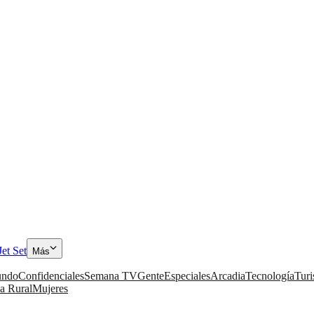
Jet Set
Más
ndo
Confidenciales
Semana TV
Gente
Especiales
Arcadia
Tecnología
Tur
a Rural
Mujeres