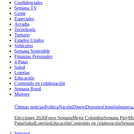
Confidenciales
Semana TV
Gente
Especiales
Arcadia
Tecnología
Turismo
Estados Unidos
Vehículos
Semana Sostenible
Finanzas Personales
4 Patas
Salud
Loterías
Educación
Contenido en colaboración
Semana Rural
Mujeres
Últimas noticias
Política
Nación
Dinero
Deportes
Opinión
Impresa
Elecciones 2026
Foros Semana
Mejor Colombia
Semana Play
Mu
Patas
Salud
Loterías
Educación
Contenido en colaboración
Seman
Semana
|