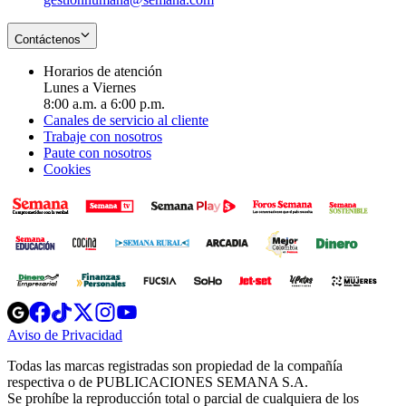
Contáctenos
Horarios de atención
Lunes a Viernes
8:00 a.m. a 6:00 p.m.
Canales de servicio al cliente
Trabaje con nosotros
Paute con nosotros
Cookies
Opens
Opens
Opens
Opens
Opens
in
in
in
in
in
Aviso de Privacidad
Opens
new
new
new
new
new
in
window
window
window
window
window
Todas las marcas registradas son propiedad de la compañía
new
respectiva o de PUBLICACIONES SEMANA S.A.
window
Se prohíbe la reproducción total o parcial de cualquiera de los