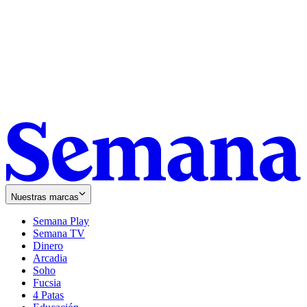
Nuestras marcas
Semana Play
Semana TV
Dinero
Arcadia
Soho
Opens
Fucsia
in
Opens
4 Patas
new
in