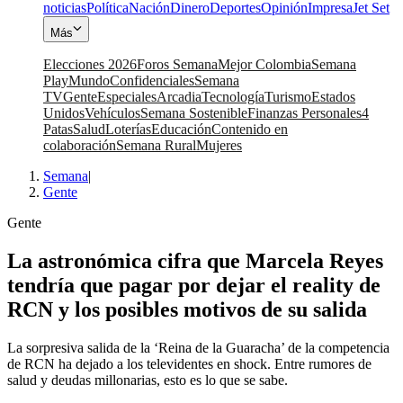
noticias
Política
Nación
Dinero
Deportes
Opinión
Impresa
Jet Set
Más
Elecciones 2026
Foros Semana
Mejor Colombia
Semana
Play
Mundo
Confidenciales
Semana
TV
Gente
Especiales
Arcadia
Tecnología
Turismo
Estados
Unidos
Vehículos
Semana Sostenible
Finanzas Personales
4
Patas
Salud
Loterías
Educación
Contenido en
colaboración
Semana Rural
Mujeres
Semana
|
Gente
Gente
La astronómica cifra que Marcela Reyes
tendría que pagar por dejar el reality de
RCN y los posibles motivos de su salida
La sorpresiva salida de la ‘Reina de la Guaracha’ de la competencia
de RCN ha dejado a los televidentes en shock. Entre rumores de
salud y deudas millonarias, esto es lo que se sabe.