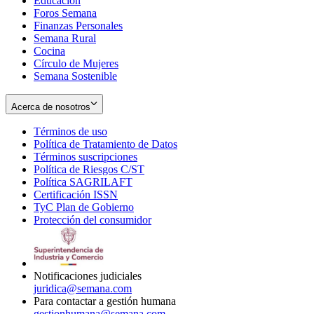
Educación
window
new
Foros Semana
window
Finanzas Personales
Semana Rural
Cocina
Círculo de Mujeres
Semana Sostenible
Acerca de nosotros
Términos de uso
Opens
Política de Tratamiento de Datos
in
Opens
Términos suscripciones
new
Opens
in
Política de Riesgos C/ST
window
in
Opens
new
Política SAGRILAFT
Opens
new
in
window
Certificación ISSN
Opens
in
window
new
TyC Plan de Gobierno
in
new
Opens
window
Protección del consumidor
new
window
in
Opens
window
new
in
window
new
window
Notificaciones judiciales
juridica@semana.com
Para contactar a gestión humana
gestionhumana@semana.com