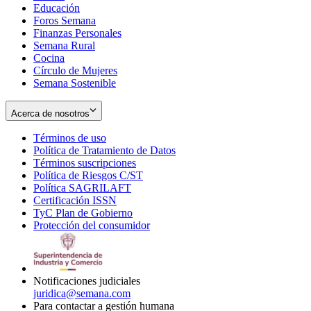
Educación
window
new
Foros Semana
window
Finanzas Personales
Semana Rural
Cocina
Círculo de Mujeres
Semana Sostenible
Acerca de nosotros
Términos de uso
Opens
Política de Tratamiento de Datos
in
Opens
Términos suscripciones
new
Opens
in
Política de Riesgos C/ST
window
in
Opens
new
Política SAGRILAFT
Opens
new
in
window
Certificación ISSN
Opens
in
window
new
TyC Plan de Gobierno
in
new
Opens
window
Protección del consumidor
new
window
in
Opens
window
new
in
window
new
window
Notificaciones judiciales
juridica@semana.com
Para contactar a gestión humana