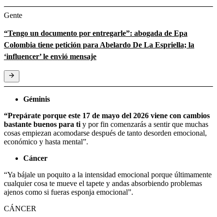
Gente
“Tengo un documento por entregarle”: abogada de Epa
Colombia tiene petición para Abelardo De La Espriella; la
‘influencer’ le envió mensaje
Géminis
“Prepárate porque este 17 de mayo del 2026 viene con cambios
bastante buenos para ti
y por fin comenzarás a sentir que muchas
cosas empiezan acomodarse después de tanto desorden emocional,
económico y hasta mental”.
Cáncer
“Ya bájale un poquito a la intensidad emocional porque últimamente
cualquier cosa te mueve el tapete y andas absorbiendo problemas
ajenos como si fueras esponja emocional”.
CÁNCER