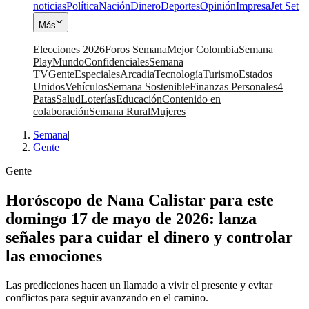
noticias
Política
Nación
Dinero
Deportes
Opinión
Impresa
Jet Set
Más
Elecciones 2026
Foros Semana
Mejor Colombia
Semana
Play
Mundo
Confidenciales
Semana
TV
Gente
Especiales
Arcadia
Tecnología
Turismo
Estados
Unidos
Vehículos
Semana Sostenible
Finanzas Personales
4
Patas
Salud
Loterías
Educación
Contenido en
colaboración
Semana Rural
Mujeres
Semana
|
Gente
Gente
Horóscopo de Nana Calistar para este
domingo 17 de mayo de 2026: lanza
señales para cuidar el dinero y controlar
las emociones
Las predicciones hacen un llamado a vivir el presente y evitar
conflictos para seguir avanzando en el camino.