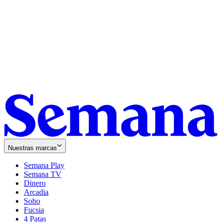
Nuestras marcas
Semana Play
Semana TV
Dinero
Arcadia
Soho
Opens
Fucsia
in
Opens
4 Patas
new
in