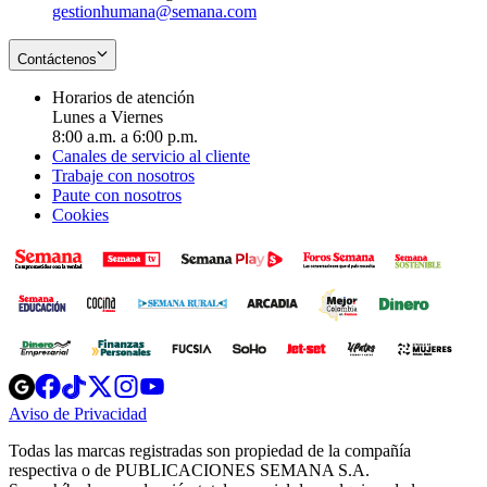
gestionhumana@semana.com
Contáctenos
Horarios de atención
Lunes a Viernes
8:00 a.m. a 6:00 p.m.
Canales de servicio al cliente
Trabaje con nosotros
Paute con nosotros
Cookies
Opens
Opens
Opens
Opens
Opens
in
in
in
in
in
Aviso de Privacidad
Opens
new
new
new
new
new
in
window
window
window
window
window
Todas las marcas registradas son propiedad de la compañía
new
respectiva o de PUBLICACIONES SEMANA S.A.
window