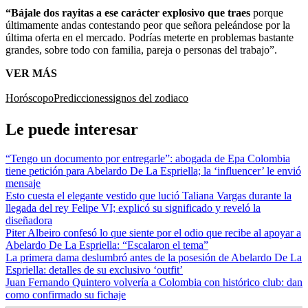
“Bájale dos rayitas a ese carácter explosivo que traes
porque
últimamente andas contestando peor que señora peleándose por la
última oferta en el mercado. Podrías meterte en problemas bastante
grandes, sobre todo con familia, pareja o personas del trabajo”.
VER MÁS
Horóscopo
Predicciones
signos del zodiaco
Le puede interesar
“Tengo un documento por entregarle”: abogada de Epa Colombia
tiene petición para Abelardo De La Espriella; la ‘influencer’ le envió
mensaje
Esto cuesta el elegante vestido que lució Taliana Vargas durante la
llegada del rey Felipe VI; explicó su significado y reveló la
diseñadora
Piter Albeiro confesó lo que siente por el odio que recibe al apoyar a
Abelardo De La Espriella: “Escalaron el tema”
La primera dama deslumbró antes de la posesión de Abelardo De La
Espriella: detalles de su exclusivo ‘outfit’
Juan Fernando Quintero volvería a Colombia con histórico club: dan
como confirmado su fichaje