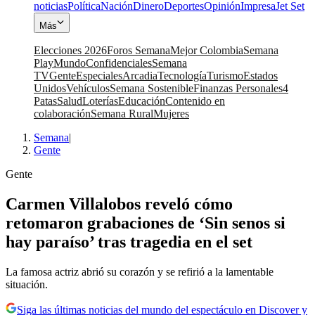
noticias
Política
Nación
Dinero
Deportes
Opinión
Impresa
Jet Set
Más
Elecciones 2026
Foros Semana
Mejor Colombia
Semana
Play
Mundo
Confidenciales
Semana
TV
Gente
Especiales
Arcadia
Tecnología
Turismo
Estados
Unidos
Vehículos
Semana Sostenible
Finanzas Personales
4
Patas
Salud
Loterías
Educación
Contenido en
colaboración
Semana Rural
Mujeres
Semana
|
Gente
Gente
Carmen Villalobos reveló cómo
retomaron grabaciones de ‘Sin senos si
hay paraíso’ tras tragedia en el set
La famosa actriz abrió su corazón y se refirió a la lamentable
situación.
Siga las últimas noticias del mundo del espectáculo en Discover y