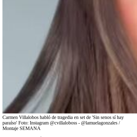
Carmen Villalobos habló de tragedia en set de 'Sin senos sí hay
paraíso'
Foto:
Instagram @cvillaloboss - @lamuelagonzales /
Montaje SEMANA