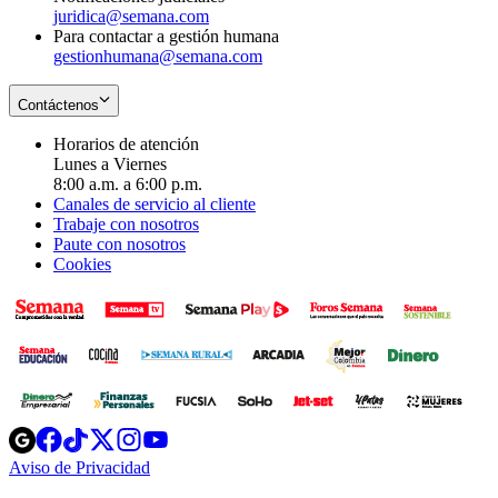
juridica@semana.com
Para contactar a gestión humana
gestionhumana@semana.com
Contáctenos
Horarios de atención
Lunes a Viernes
8:00 a.m. a 6:00 p.m.
Canales de servicio al cliente
Trabaje con nosotros
Paute con nosotros
Cookies
Opens
Opens
Opens
Opens
Opens
in
in
in
in
in
Aviso de Privacidad
Opens
new
new
new
new
new
in
window
window
window
window
window