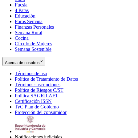
Fucsia
in
Opens
4 Patas
new
in
Educación
window
new
Foros Semana
window
Finanzas Personales
Semana Rural
Cocina
Círculo de Mujeres
Semana Sostenible
Acerca de nosotros
Términos de uso
Opens
Política de Tratamiento de Datos
in
Opens
Términos suscripciones
new
Opens
in
Política de Riesgos C/ST
window
in
Opens
new
Política SAGRILAFT
Opens
new
in
window
Certificación ISSN
Opens
in
window
new
TyC Plan de Gobierno
in
new
Opens
window
Protección del consumidor
new
window
in
Opens
window
new
in
window
new
window
Notificaciones judiciales