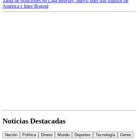
Tabla de posiciones en Liga BetPlay: nuevo líder tras triunfos de
América e Inter Bogotá
Noticias Destacadas
Nación
Política
Dinero
Mundo
Deportes
Tecnología
Gente