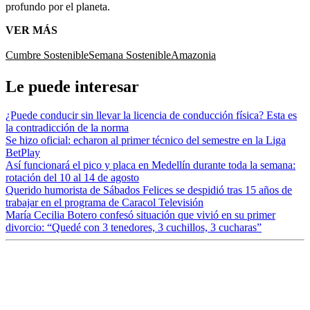
profundo por el planeta.
VER MÁS
Cumbre Sostenible
Semana Sostenible
Amazonia
Le puede interesar
¿Puede conducir sin llevar la licencia de conducción física? Esta es
la contradicción de la norma
Se hizo oficial: echaron al primer técnico del semestre en la Liga
BetPlay
Así funcionará el pico y placa en Medellín durante toda la semana:
rotación del 10 al 14 de agosto
Querido humorista de Sábados Felices se despidió tras 15 años de
trabajar en el programa de Caracol Televisión
María Cecilia Botero confesó situación que vivió en su primer
divorcio: “Quedé con 3 tenedores, 3 cuchillos, 3 cucharas”