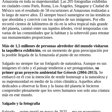
Amazonía en toda su majestuosidad. Las 205 fotografías exhibidas
en ciudades como París, Roma, Los Ángeles, Singapur y Ciudad de
México son el resultado de 58 excursiones al Amazonas realizadas a
lo largo de nueve años. Él siempre buscó sumergirse en las temáticas
que abordaba y convivir con los sujetos de sus imágenes. Por ello
recorrió cientos de kilómetros de río en la selva tropical más grande
del planeta, caminó entre sus tupidos árboles, vivió temporadas con
varias de las comunidades que la habitan y la sobrevoló para retratar
sus monumentales proporciones.
Más de 1,5 millones de personas alrededor del mundo visitaron
la taquillera exhibición
, en un momento de gran preocupación por
la posible llegada de la Amazonía al punto de no retorno.
Salgado no siempre fue un fotógrafo de naturaleza. Aunque en sus
imágenes el cielo y el paisaje tendieron a ser protagonistas,
su
primer gran proyecto ambiental fue
Génesis
(2004-2013).
Se
embarcó en él con la intención de rendir homenaje a la naturaleza y
su majestuosidad en medio de la crisis climática. Aquellos años
dedicados a observar la flora y la fauna del planeta le hicieron
comprender plenamente que los seres humanos son solo una criatura
más en este mundo.
Salgado y la fotografía
Salgado —quien murió en mayo de 2025— era un economista