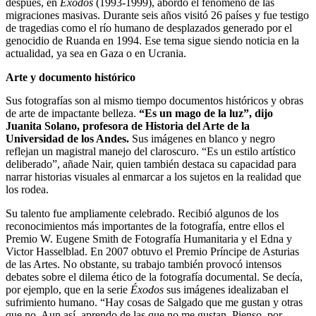
después, en
Éxodos
(1993-1999), abordó el fenómeno de las
migraciones masivas. Durante seis años visitó 26 países y fue testigo
de tragedias como el río humano de desplazados generado por el
genocidio de Ruanda en 1994. Ese tema sigue siendo noticia en la
actualidad, ya sea en Gaza o en Ucrania.
Arte y documento histórico
Sus fotografías son al mismo tiempo documentos históricos y obras
de arte de impactante belleza.
“Es un mago de la luz”, dijo
Juanita Solano, profesora de Historia del Arte de la
Universidad de los Andes.
Sus imágenes en blanco y negro
reflejan un magistral manejo del claroscuro. “Es un estilo artístico
deliberado”, añade Nair, quien también destaca su capacidad para
narrar historias visuales al enmarcar a los sujetos en la realidad que
los rodea.
Su talento fue ampliamente celebrado. Recibió algunos de los
reconocimientos más importantes de la fotografía, entre ellos el
Premio W. Eugene Smith de Fotografía Humanitaria y el Edna y
Victor Hasselblad. En 2007 obtuvo el Premio Príncipe de Asturias
de las Artes. No obstante, su trabajo también provocó intensos
debates sobre el dilema ético de la fotografía documental. Se decía,
por ejemplo, que en la serie
Éxodos
sus imágenes idealizaban el
sufrimiento humano. “Hay cosas de Salgado que me gustan y otras
que no. Aun así, aprendo de las que no me gustan. Pienso, por