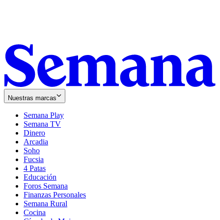
Nuestras marcas
Semana Play
Semana TV
Dinero
Arcadia
Soho
Opens
Fucsia
in
Opens
4 Patas
new
in
Educación
window
new
Foros Semana
window
Finanzas Personales
Semana Rural
Cocina