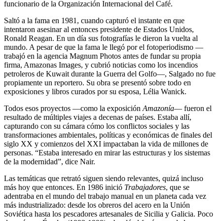
funcionario de la Organización Internacional del Café.
Saltó a la fama en 1981, cuando capturó el instante en que
intentaron asesinar al entonces presidente de Estados Unidos,
Ronald Reagan. En un día sus fotografías le dieron la vuelta al
mundo. A pesar de que la fama le llegó por el fotoperiodismo —
trabajó en la agencia Magnum Photos antes de fundar su propia
firma, Amazonas Images, y cubrió noticias como los incendios
petroleros de Kuwait durante la Guerra del Golfo—, Salgado no fue
propiamente un reportero. Su obra se presentó sobre todo en
exposiciones y libros curados por su esposa, Lélia Wanick.
Todos esos proyectos —como la exposición
Amazonía
— fueron el
resultado de múltiples viajes a decenas de países. Estaba allí,
capturando con su cámara cómo los conflictos sociales y las
transformaciones ambientales, políticas y económicas de finales del
siglo XX y comienzos del XXI impactaban la vida de millones de
personas. “Estaba interesado en mirar las estructuras y los sistemas
de la modernidad”, dice Nair.
Las temáticas que retrató siguen siendo relevantes, quizá incluso
más hoy que entonces. En 1986 inició
Trabajadores
, que se
adentraba en el mundo del trabajo manual en un planeta cada vez
más industrializado: desde los obreros del acero en la Unión
Soviética hasta los pescadores artesanales de Sicilia y Galicia. Poco