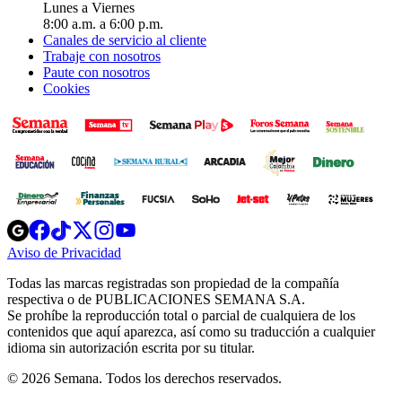
Lunes a Viernes
8:00 a.m. a 6:00 p.m.
Canales de servicio al cliente
Trabaje con nosotros
Paute con nosotros
Cookies
Opens
Opens
Opens
Opens
Opens
in
in
in
in
in
Aviso de Privacidad
Opens
new
new
new
new
new
in
window
window
window
window
window
Todas las marcas registradas son propiedad de la compañía
new
respectiva o de PUBLICACIONES SEMANA S.A.
window
Se prohíbe la reproducción total o parcial de cualquiera de los
contenidos que aquí aparezca, así como su traducción a cualquier
idioma sin autorización escrita por su titular.
© 2026 Semana. Todos los derechos reservados.