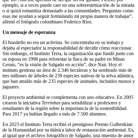
ejemplo, si a veces puede caer en una sobreestetización de la mirada
o si quizá romantiza demasiado a las comunidades. Preguntas como
esas me ayudan a seguir formulando mi propia manera de trabajar”,
afirmó el fotógrafo colombiano Federico Ríos.
Un mensaje de esperanza
El brasileño no era un activista. Se concentraba en su trabajo y
dejaba al espectador la responsabilidad de decidir cómo reaccionar.
Sin embargo, el Instituto Terra, la organización que fundó junto con
su esposa en 1998 para reforestar la finca de su padre en Minas
Gerais, “es la visión de Salgado en acción”, dice Nair. Hoy el
instituto gestiona un área de 2.346 hectáreas y ha sembrado más de
tres millones de árboles de 239 especies nativas de la selva atlántica,
que han atraído más de 235 especies de animales, incluidos monos y
jaguares.
El proyecto ambiental se complementa con uno educativo. En 2005
crearon la iniciativa
Terrinhas
para sensibilizar a profesores y
estudiantes de la región sobre la importancia de la sostenibilidad.
Para 2017 ya habían llegado a más de 7.500 alumnos.
En 2023 el Instituto Terra recibió el prestigioso Premio Gulbenkian
de la Humanidad por su titánica labor de restauración ambiental. Es,
al igual que el archivo fotográfico de Salgado, una muestra de amor