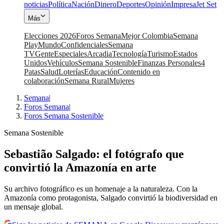
noticias
Política
Nación
Dinero
Deportes
Opinión
Impresa
Jet Set
Más
Elecciones 2026
Foros Semana
Mejor Colombia
Semana
Play
Mundo
Confidenciales
Semana
TV
Gente
Especiales
Arcadia
Tecnología
Turismo
Estados
Unidos
Vehículos
Semana Sostenible
Finanzas Personales
4
Patas
Salud
Loterías
Educación
Contenido en
colaboración
Semana Rural
Mujeres
Semana
|
Foros Semana
|
Foros Semana Sostenible
Semana Sostenible
Sebastião Salgado: el fotógrafo que
convirtió la Amazonía en arte
Su archivo fotográfico es un homenaje a la naturaleza. Con la
Amazonía como protagonista, Salgado convirtió la biodiversidad en
un mensaje global.