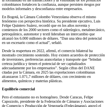
la formalidad en las transacciones y la visibilidad de los productos
colombianos fortalecen la confianza, aunque persisten riesgos por
modelos informales y desconfianza entre empresarios.
En Bogotá, la Cámara Colombo Venezolana observa el mismo
fenómeno con perspectiva histórica. Su presidente ejecutivo, Luis
Felipe Quintero Suárez, recordó que en los años noventa y
comienzos de los 2000 sectores como el siderúrgico, metalmecánico,
petroquímico, automotor y textil lideraban un intercambio que
alcanzó los 6.000 millones de dólares. “Dan una idea del potencial
en un escenario como el actual”, señaló.
Desde la reapertura en 2022, afirmó, el comercio bilateral ha
mostrado crecimiento sostenido. Hoy existen acuerdos de protección
de inversiones, preferencias arancelarias y transporte que “brindan
certeza jurídica y tienen el potencial de ser capitalizados
adecuadamente por los empresarios”. Según cifras del DANE
citadas por la Cámara, en 2025 las exportaciones colombianas
alcanzaron 1.071,7 millones de dólares, con crecimiento en
alimentos, químicos y materias plásticas.
Equilibrio comercial
Pero el entusiasmo no es homogéneo. Desde Caracas, Felipe
Capozzolo, presidente de la Federación de Cámaras y Asociaciones
de Comercio y Producción de Venezuela (Fedecámaras), apoyó el