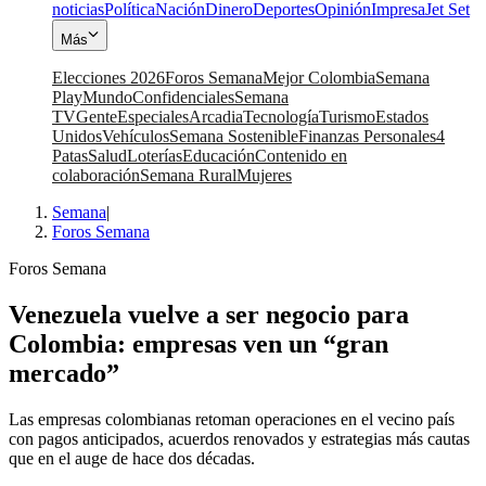
noticias
Política
Nación
Dinero
Deportes
Opinión
Impresa
Jet Set
Más
Elecciones 2026
Foros Semana
Mejor Colombia
Semana
Play
Mundo
Confidenciales
Semana
TV
Gente
Especiales
Arcadia
Tecnología
Turismo
Estados
Unidos
Vehículos
Semana Sostenible
Finanzas Personales
4
Patas
Salud
Loterías
Educación
Contenido en
colaboración
Semana Rural
Mujeres
Semana
|
Foros Semana
Foros Semana
Venezuela vuelve a ser negocio para
Colombia: empresas ven un “gran
mercado”
Las empresas colombianas retoman operaciones en el vecino país
con pagos anticipados, acuerdos renovados y estrategias más cautas
que en el auge de hace dos décadas.