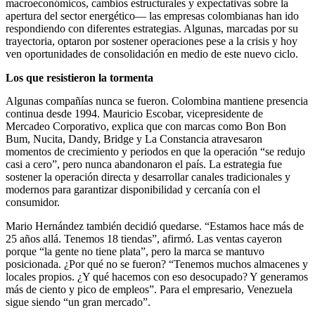
macroeconómicos, cambios estructurales y expectativas sobre la
apertura del sector energético— las empresas colombianas han ido
respondiendo con diferentes estrategias. Algunas, marcadas por su
trayectoria, optaron por sostener operaciones pese a la crisis y hoy
ven oportunidades de consolidación en medio de este nuevo ciclo.
Los que resistieron la tormenta
Algunas compañías nunca se fueron. Colombina mantiene presencia
continua desde 1994. Mauricio Escobar, vicepresidente de
Mercadeo Corporativo, explica que con marcas como Bon Bon
Bum, Nucita, Dandy, Bridge y La Constancia atravesaron
momentos de crecimiento y periodos en que la operación “se redujo
casi a cero”, pero nunca abandonaron el país. La estrategia fue
sostener la operación directa y desarrollar canales tradicionales y
modernos para garantizar disponibilidad y cercanía con el
consumidor.
Mario Hernández también decidió quedarse. “Estamos hace más de
25 años allá. Tenemos 18 tiendas”, afirmó. Las ventas cayeron
porque “la gente no tiene plata”, pero la marca se mantuvo
posicionada. ¿Por qué no se fueron? “Tenemos muchos almacenes y
locales propios. ¿Y qué hacemos con eso desocupado? Y generamos
más de ciento y pico de empleos”. Para el empresario, Venezuela
sigue siendo “un gran mercado”.