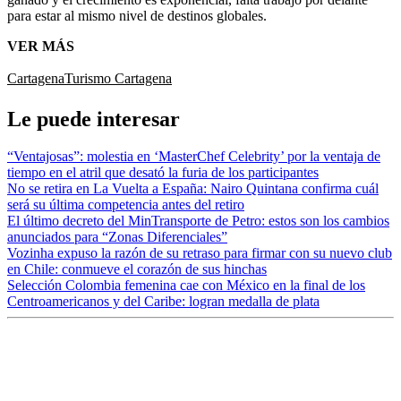
para estar al mismo nivel de destinos globales.
VER MÁS
Cartagena
Turismo Cartagena
Le puede interesar
“Ventajosas”: molestia en ‘MasterChef Celebrity’ por la ventaja de
tiempo en el atril que desató la furia de los participantes
No se retira en La Vuelta a España: Nairo Quintana confirma cuál
será su última competencia antes del retiro
El último decreto del MinTransporte de Petro: estos son los cambios
anunciados para “Zonas Diferenciales”
Vozinha expuso la razón de su retraso para firmar con su nuevo club
en Chile: conmueve el corazón de sus hinchas
Selección Colombia femenina cae con México en la final de los
Centroamericanos y del Caribe: logran medalla de plata