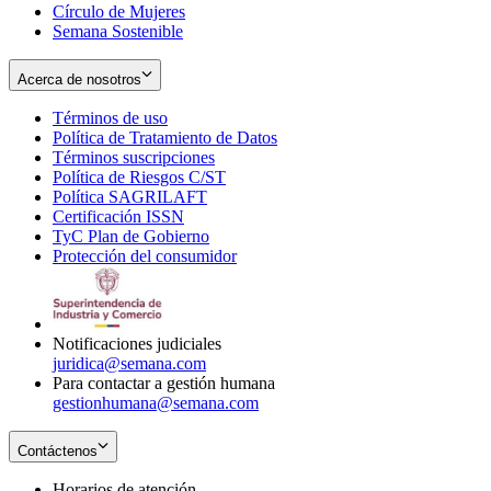
Círculo de Mujeres
Semana Sostenible
Acerca de nosotros
Términos de uso
Opens
Política de Tratamiento de Datos
in
Opens
Términos suscripciones
new
Opens
in
Política de Riesgos C/ST
window
in
Opens
new
Política SAGRILAFT
Opens
new
in
window
Certificación ISSN
Opens
in
window
new
TyC Plan de Gobierno
in
new
Opens
window
Protección del consumidor
new
window
in
Opens
window
new
in
window
new
window
Notificaciones judiciales
juridica@semana.com
Para contactar a gestión humana
gestionhumana@semana.com
Contáctenos
Horarios de atención