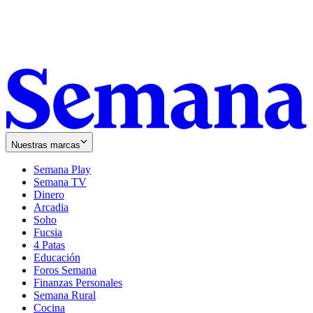
Nuestras marcas
Semana Play
Semana TV
Dinero
Arcadia
Soho
Opens
Fucsia
in
Opens
4 Patas
new
in
Educación
window
new
Foros Semana
window
Finanzas Personales
Semana Rural
Cocina