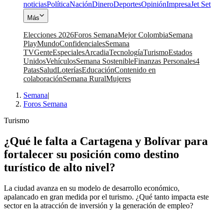
noticias
Política
Nación
Dinero
Deportes
Opinión
Impresa
Jet Set
Más
Elecciones 2026
Foros Semana
Mejor Colombia
Semana
Play
Mundo
Confidenciales
Semana
TV
Gente
Especiales
Arcadia
Tecnología
Turismo
Estados
Unidos
Vehículos
Semana Sostenible
Finanzas Personales
4
Patas
Salud
Loterías
Educación
Contenido en
colaboración
Semana Rural
Mujeres
Semana
|
Foros Semana
Turismo
¿Qué le falta a Cartagena y Bolívar para
fortalecer su posición como destino
turístico de alto nivel?
La ciudad avanza en su modelo de desarrollo económico,
apalancado en gran medida por el turismo. ¿Qué tanto impacta este
sector en la atracción de inversión y la generación de empleo?