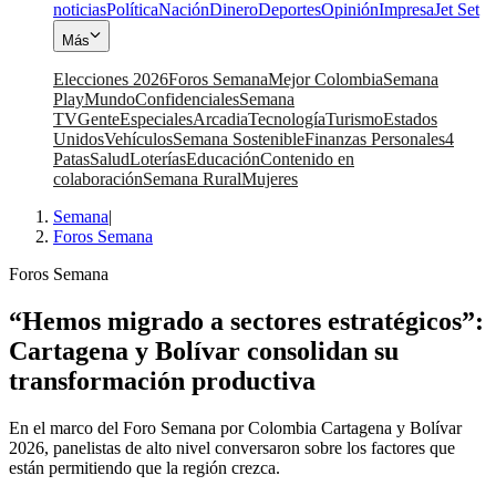
noticias
Política
Nación
Dinero
Deportes
Opinión
Impresa
Jet Set
Más
Elecciones 2026
Foros Semana
Mejor Colombia
Semana
Play
Mundo
Confidenciales
Semana
TV
Gente
Especiales
Arcadia
Tecnología
Turismo
Estados
Unidos
Vehículos
Semana Sostenible
Finanzas Personales
4
Patas
Salud
Loterías
Educación
Contenido en
colaboración
Semana Rural
Mujeres
Semana
|
Foros Semana
Foros Semana
“Hemos migrado a sectores estratégicos”:
Cartagena y Bolívar consolidan su
transformación productiva
En el marco del Foro Semana por Colombia Cartagena y Bolívar
2026, panelistas de alto nivel conversaron sobre los factores que
están permitiendo que la región crezca.