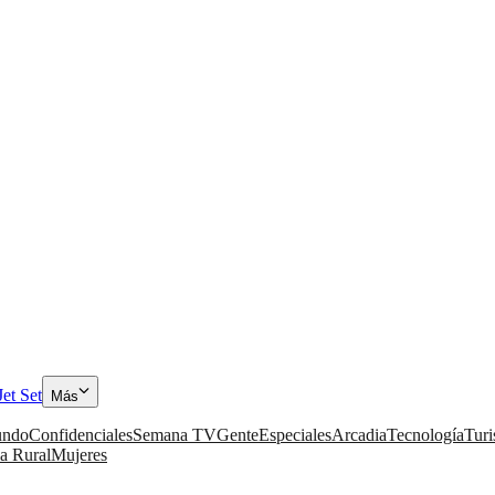
Jet Set
Más
ndo
Confidenciales
Semana TV
Gente
Especiales
Arcadia
Tecnología
Tur
a Rural
Mujeres