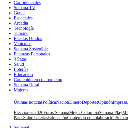
Confidenciales
Semana TV
Gente
Especiales
Arcadia
Tecnología
Turismo
Estados Unidos
Vehículos
Semana Sostenible
Finanzas Personales
4 Patas
Salud
Loterías
Educación
Contenido en colaboración
Semana Rural
Mujeres
Últimas noticias
Política
Nación
Dinero
Deportes
Opinión
Impresa
Elecciones 2026
Foros Semana
Mejor Colombia
Semana Play
Mu
Patas
Salud
Loterías
Educación
Contenido en colaboración
Seman
Semana
|