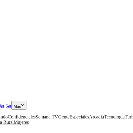
Jet Set
Más
ndo
Confidenciales
Semana TV
Gente
Especiales
Arcadia
Tecnología
Tur
a Rural
Mujeres