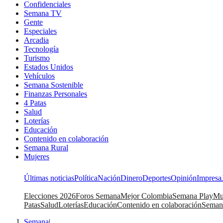
Confidenciales
Semana TV
Gente
Especiales
Arcadia
Tecnología
Turismo
Estados Unidos
Vehículos
Semana Sostenible
Finanzas Personales
4 Patas
Salud
Loterías
Educación
Contenido en colaboración
Semana Rural
Mujeres
Últimas noticias
Política
Nación
Dinero
Deportes
Opinión
Impresa
Elecciones 2026
Foros Semana
Mejor Colombia
Semana Play
Mu
Patas
Salud
Loterías
Educación
Contenido en colaboración
Seman
Semana
|