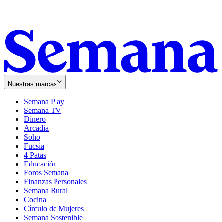
Nuestras marcas
Semana Play
Semana TV
Dinero
Arcadia
Soho
Opens
Fucsia
in
Opens
4 Patas
new
in
Educación
window
new
Foros Semana
window
Finanzas Personales
Semana Rural
Cocina
Círculo de Mujeres
Semana Sostenible