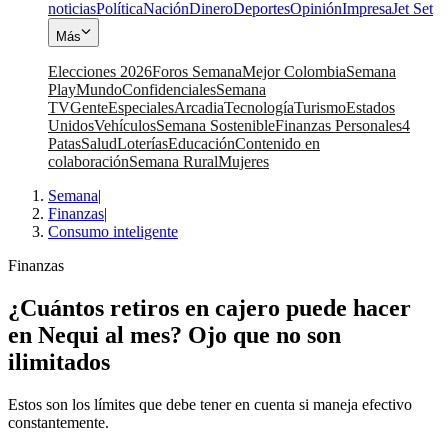
noticias
Política
Nación
Dinero
Deportes
Opinión
Impresa
Jet Set
Más
Elecciones 2026
Foros Semana
Mejor Colombia
Semana
Play
Mundo
Confidenciales
Semana
TV
Gente
Especiales
Arcadia
Tecnología
Turismo
Estados
Unidos
Vehículos
Semana Sostenible
Finanzas Personales
4
Patas
Salud
Loterías
Educación
Contenido en
colaboración
Semana Rural
Mujeres
Semana
|
Finanzas
|
Consumo inteligente
Finanzas
¿Cuántos retiros en cajero puede hacer
en Nequi al mes? Ojo que no son
ilimitados
Estos son los límites que debe tener en cuenta si maneja efectivo
constantemente.