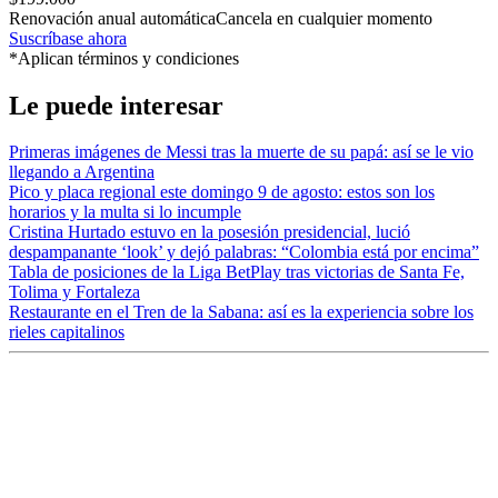
Renovación anual automática
Cancela en cualquier momento
Suscríbase ahora
*Aplican términos y condiciones
Le puede interesar
Primeras imágenes de Messi tras la muerte de su papá: así se le vio
llegando a Argentina
Pico y placa regional este domingo 9 de agosto: estos son los
horarios y la multa si lo incumple
Cristina Hurtado estuvo en la posesión presidencial, lució
despampanante ‘look’ y dejó palabras: “Colombia está por encima”
Tabla de posiciones de la Liga BetPlay tras victorias de Santa Fe,
Tolima y Fortaleza
Restaurante en el Tren de la Sabana: así es la experiencia sobre los
rieles capitalinos