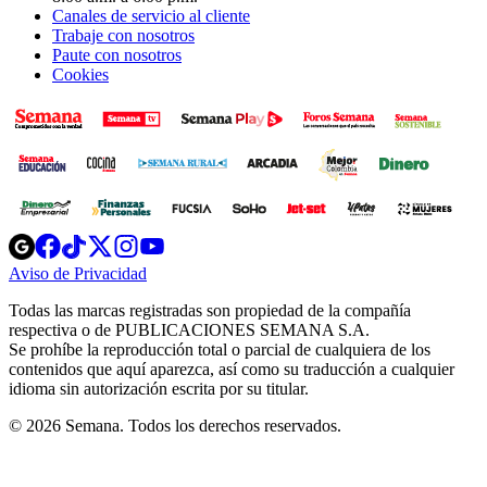
Canales de servicio al cliente
Trabaje con nosotros
Paute con nosotros
Cookies
Opens
Opens
Opens
Opens
Opens
in
in
in
in
in
Aviso de Privacidad
Opens
new
new
new
new
new
in
window
window
window
window
window
Todas las marcas registradas son propiedad de la compañía
new
respectiva o de PUBLICACIONES SEMANA S.A.
window
Se prohíbe la reproducción total o parcial de cualquiera de los
contenidos que aquí aparezca, así como su traducción a cualquier
idioma sin autorización escrita por su titular.
© 2026 Semana. Todos los derechos reservados.