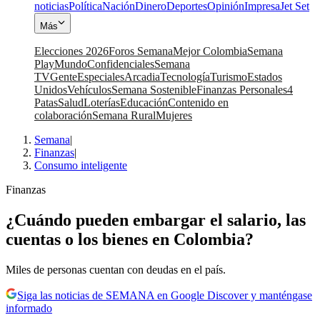
noticias
Política
Nación
Dinero
Deportes
Opinión
Impresa
Jet Set
Más
Elecciones 2026
Foros Semana
Mejor Colombia
Semana
Play
Mundo
Confidenciales
Semana
TV
Gente
Especiales
Arcadia
Tecnología
Turismo
Estados
Unidos
Vehículos
Semana Sostenible
Finanzas Personales
4
Patas
Salud
Loterías
Educación
Contenido en
colaboración
Semana Rural
Mujeres
Semana
|
Finanzas
|
Consumo inteligente
Finanzas
¿Cuándo pueden embargar el salario, las
cuentas o los bienes en Colombia?
Miles de personas cuentan con deudas en el país.
Siga las noticias de SEMANA en Google Discover y manténgase
informado