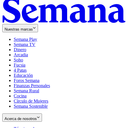
Nuestras marcas
Semana Play
Semana TV
Dinero
Arcadia
Soho
Opens
Fucsia
in
Opens
4 Patas
new
in
Educación
window
new
Foros Semana
window
Finanzas Personales
Semana Rural
Cocina
Círculo de Mujeres
Semana Sostenible
Acerca de nosotros