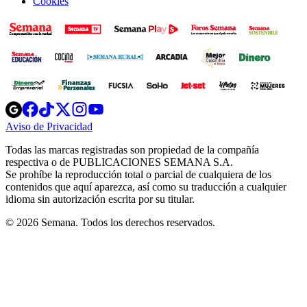
Cookies
Opens
Opens
Opens
Opens
Opens
in
in
in
in
in
Aviso de Privacidad
Opens
new
new
new
new
new
in
window
window
window
window
window
Todas las marcas registradas son propiedad de la compañía
new
respectiva o de PUBLICACIONES SEMANA S.A.
window
Se prohíbe la reproducción total o parcial de cualquiera de los
contenidos que aquí aparezca, así como su traducción a cualquier
idioma sin autorización escrita por su titular.
© 2026 Semana. Todos los derechos reservados.