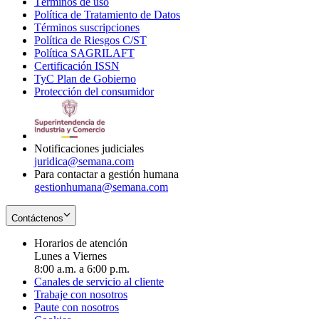
Términos de uso
Opens
Política de Tratamiento de Datos
in
Opens
Términos suscripciones
new
Opens
in
Política de Riesgos C/ST
window
in
Opens
new
Política SAGRILAFT
Opens
new
in
window
Certificación ISSN
Opens
in
window
new
TyC Plan de Gobierno
in
new
Opens
window
Protección del consumidor
new
window
in
Opens
window
new
in
window
new
window
Notificaciones judiciales
juridica@semana.com
Para contactar a gestión humana
gestionhumana@semana.com
Contáctenos
Horarios de atención
Lunes a Viernes
8:00 a.m. a 6:00 p.m.
Canales de servicio al cliente
Trabaje con nosotros
Paute con nosotros