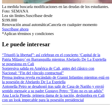
La medida buscaría modificaciones en las deudas de los estudiantes.
Foto:
SEMANA
Lea sin límites.
Suscríbase desde
$199.000
Renovación anual automática
Cancela en cualquier momento
Suscríbase ahora
*Aplican términos y condiciones
Le puede interesar
“Triunfó la libertad”: así celebran en el concierto ‘Capital de la
Patria Milagro’ en Barranquilla mientras Abelardo De La Espriella
se posesiona en Cali
Sorpresiva salida en América de Cali, antes del clásico con
Nacional: “Fin del vínculo contractual”
Prensa inglesa revela escándalo de Gianni Infantino mientras está en
la posesión de Abelardo De La Espriella
Antonella Petro se desahogó tras salir de Casa de Nariño y envió
sentido mensaje a su padre Gustavo Petro: “Esto no es un adiós”
Ana Lucía Pineda, primera dama de la nación, deslumbra en Cali
con un look impecable para la posesión presidencial