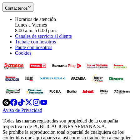
Contáctenos
Horarios de atención
Lunes a Viernes
8:00 a.m. a 6:00 p.m.
Canales de servicio al cliente
Trabaje con nosotros
Paute con nosotros
Cookies
Opens
Opens
Opens
Opens
Opens
in
in
in
in
in
Aviso de Privacidad
Opens
new
new
new
new
new
in
window
window
window
window
window
Todas las marcas registradas son propiedad de la compañía
new
respectiva o de PUBLICACIONES SEMANA S.A.
window
Se prohíbe la reproducción total o parcial de cualquiera de los
contenidos que aquí aparezca, así como su traducción a cualquier