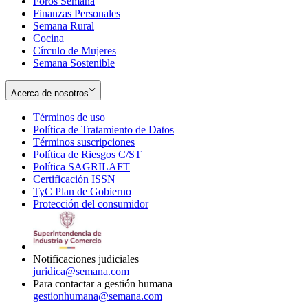
Foros Semana
window
Finanzas Personales
Semana Rural
Cocina
Círculo de Mujeres
Semana Sostenible
Acerca de nosotros
Términos de uso
Opens
Política de Tratamiento de Datos
in
Opens
Términos suscripciones
new
Opens
in
Política de Riesgos C/ST
window
in
Opens
new
Política SAGRILAFT
Opens
new
in
window
Certificación ISSN
Opens
in
window
new
TyC Plan de Gobierno
in
new
Opens
window
Protección del consumidor
new
window
in
Opens
window
new
in
window
new
window
Notificaciones judiciales
juridica@semana.com
Para contactar a gestión humana
gestionhumana@semana.com