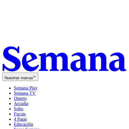
Nuestras marcas
Semana Play
Semana TV
Dinero
Arcadia
Soho
Opens
Fucsia
in
Opens
4 Patas
new
in
Educación
window
new