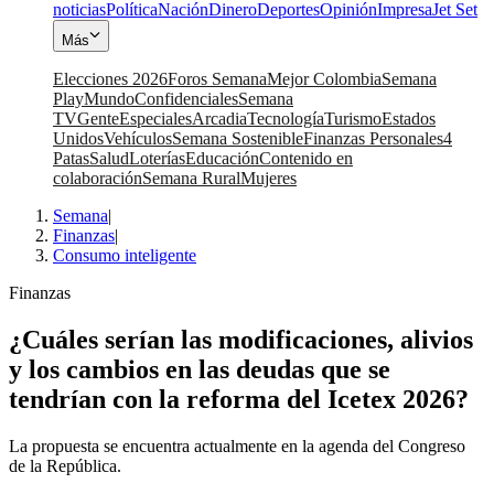
noticias
Política
Nación
Dinero
Deportes
Opinión
Impresa
Jet Set
Más
Elecciones 2026
Foros Semana
Mejor Colombia
Semana
Play
Mundo
Confidenciales
Semana
TV
Gente
Especiales
Arcadia
Tecnología
Turismo
Estados
Unidos
Vehículos
Semana Sostenible
Finanzas Personales
4
Patas
Salud
Loterías
Educación
Contenido en
colaboración
Semana Rural
Mujeres
Semana
|
Finanzas
|
Consumo inteligente
Finanzas
¿Cuáles serían las modificaciones, alivios
y los cambios en las deudas que se
tendrían con la reforma del Icetex 2026?
La propuesta se encuentra actualmente en la agenda del Congreso
de la República.