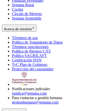
Finanzas Personales
Semana Rural
Cocina
Círculo de Mujeres
Semana Sostenible
Acerca de nosotros
Términos de uso
Opens
Política de Tratamiento de Datos
in
Opens
Términos suscripciones
new
Opens
in
Política de Riesgos C/ST
window
in
Opens
new
Política SAGRILAFT
Opens
new
in
window
Certificación ISSN
Opens
in
window
new
TyC Plan de Gobierno
in
new
Opens
window
Protección del consumidor
new
window
in
Opens
window
new
in
window
new
window
Notificaciones judiciales
juridica@semana.com
Para contactar a gestión humana
gestionhumana@semana.com