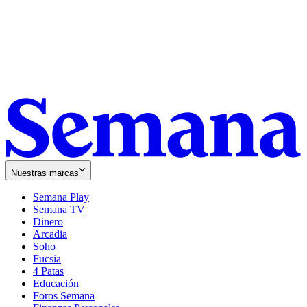
Nuestras marcas
Semana Play
Semana TV
Dinero
Arcadia
Soho
Opens
Fucsia
in
Opens
4 Patas
new
in
Educación
window
new
Foros Semana
window