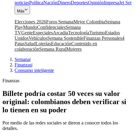
noticias
Política
Nación
Dinero
Deportes
Opinión
Impresa
Jet Set
Más
Elecciones 2026
Foros Semana
Mejor Colombia
Semana
Play
Mundo
Confidenciales
Semana
TV
Gente
Especiales
Arcadia
Tecnología
Turismo
Estados
Unidos
Vehículos
Semana Sostenible
Finanzas Personales
4
Patas
Salud
Loterías
Educación
Contenido en
colaboración
Semana Rural
Mujeres
Semana
|
Finanzas
|
Consumo inteligente
Finanzas
Billete podría costar 50 veces su valor
original: colombianos deben verificar si
lo tienen en su poder
Por medio de las redes sociales se dieron a conocer todos los
detalles.