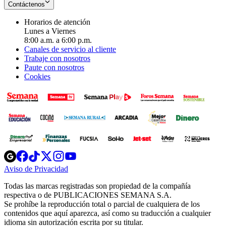
Contáctenos
Horarios de atención
Lunes a Viernes
8:00 a.m. a 6:00 p.m.
Canales de servicio al cliente
Trabaje con nosotros
Paute con nosotros
Cookies
Opens
Opens
Opens
Opens
Opens
in
in
in
in
in
Aviso de Privacidad
Opens
new
new
new
new
new
in
window
window
window
window
window
Todas las marcas registradas son propiedad de la compañía
new
respectiva o de PUBLICACIONES SEMANA S.A.
window
Se prohíbe la reproducción total o parcial de cualquiera de los
contenidos que aquí aparezca, así como su traducción a cualquier
idioma sin autorización escrita por su titular.